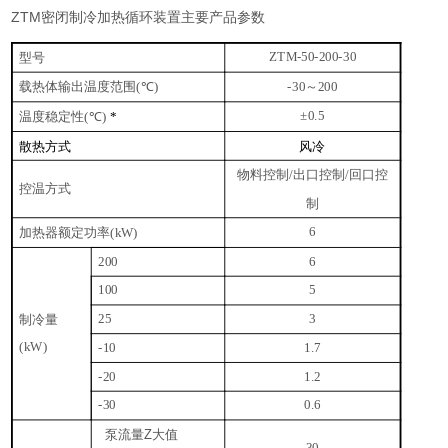
ZTM
密闭制冷加热循环装置主要产品参数
型号
ZTM-50-200-30
载热体输出温度范围
～
(℃)
-30
200
温度稳定性
±0.5
(℃)
*
散热方式
风冷
物料控制
出口控制
回口控
/
/
控温方式
制
加热器额定功率
6
(kW)
200
6
100
5
制冷量
25
3
(kW)
-10
1.7
-20
1.2
-30
0.6
泵流量Z大值
30