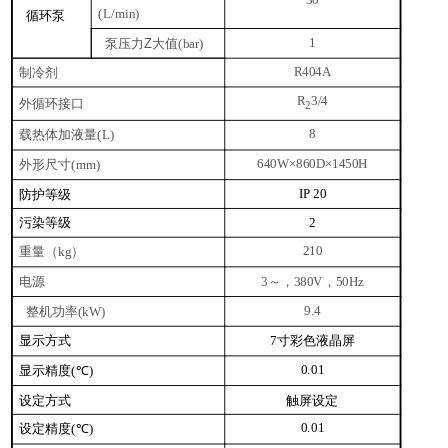
(L/min)
循环泵
泵压力Z大值
1
(bar)
制冷剂
R404A
R
3/4
外循环接口
2
载热体加液量
8
(L)
外形尺寸
640W×860D×1450H
(mm)
防护等级
IP 20
污染等级
2
重量（
）
210
kg
电源
～，
，
3
380V
50Hz
整机功率
9.4
(kW)
显示方式
寸彩色液晶屏
7
显示精度
0.01
(℃)
设定方式
触屏设定
设定精度
0.01
(℃)