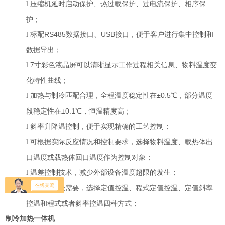
压缩机延时启动保护、热过载保护、过电流保护、相序保
l
护；
标配
RS485
数据接口、
USB
接口，便于客户进行集中控制和
l
数据导出；
7
寸彩色液晶屏可以清晰显示工作过程相关信息、物料温度变
l
化特性曲线；
加热与制冷匹配合理，全程温度稳定性在±
0.5
℃，部分温度
l
段稳定性在±
0.1
℃，恒温精度高；
斜率升降温控制，便于实现精确的工艺控制；
l
可根据实际反应情况和控制要求，选择物料温度、载热体出
l
口温度或载热体回口温度作为控制对象；
温差控制技术，减少外部设备温度超限的发生；
l
可根据实验需要，选择定值控温、程式定值控温、定值斜率
l
控温和程式或者斜率控温四种方式；
制冷加热一体机