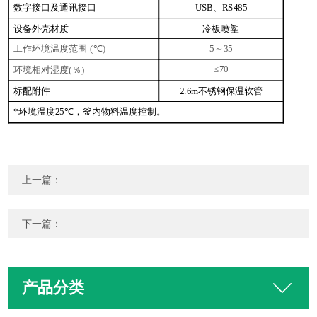
数字接口及通讯接口
、
USB
RS485
设备外壳材质
冷板喷塑
工作环境温度范围
～
(℃)
5
35
环境相对湿度
％
≤70
(
)
标配附件
不锈钢保温软管
2.6m
环境温度
，釜内物料温度控制。
*
25℃
上一篇：
下一篇：
产品分类