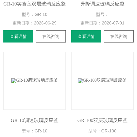
GR-10实验室双层玻璃反应釜
升降调速玻璃反应釜
型号：GR-10
型号：
更新日期：
2026-06-29
更新日期：
2026-07-01
查看详情
在线咨询
查看详情
在线咨询
GR-10调速玻璃反应釜
GR-100双层玻璃反应釜
型号：GR-10
型号：GR-100