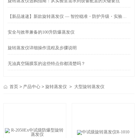
旋转蒸发仪选购指南：从实验室需求到设备配置的关键要点
【新品速递】新款旋转蒸发仪 — 智控稳准・防护升级・实验安心
安全与效率兼备的100升防爆蒸发仪
旋转蒸发仪详细操作流程及步骤说明
无油真空隔膜泵的这些特点你都清楚吗？
>
>
>
首页
产品中心
旋转蒸发仪
大型旋转蒸发仪