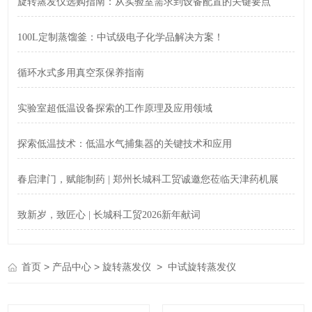
旋转蒸发仪选购指南：从实验室需求到设备配置的关键要点
100L定制蒸馏釜：中试级电子化学品解决方案！
循环水式多用真空泵保养指南
实验室超低温设备探索的工作原理及应用领域
探索低温技术：低温水气捕集器的关键技术和应用
春启津门，赋能制药 | 郑州长城科工贸诚邀您莅临天津药机展
致新岁，致匠心 | 长城科工贸2026新年献词
>
>
>
首页
产品中心
旋转蒸发仪
中试旋转蒸发仪