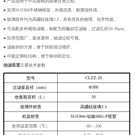
●
产品适用于中试规模的固液分离过程。
●
采用
不锈钢框架，外观优美，耐腐蚀性强。
SUS304
●
玻璃组件均为高硼硅玻璃
，具有优良的物理、化学性能。
3.3
●
可选配多种规格滤板，标配为四氟砂芯滤板，过滤孔径
。
20-30μm
●
应用范围广，釜体透明，抽滤过程可视。
●
滤板拆卸方便，便于拆卸清洁维护。
●
可锁定脚轮结构，便于移动和定位。
抽滤装置
主要技术参数
型号
CLZZ-20
过滤釜直径（
）
Ф300
mm
收集瓶容积（
）
10
L
玻璃件材质
高硼硅玻璃
3.3
机架材质
铝板
喷塑
SUS304+
6061-F
使用温度范围（
）
～
℃
-80
200