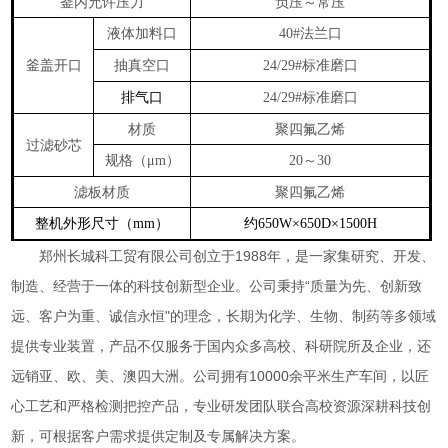
釜内允许压力
负压～常压
液体加料口
法兰口
40#
釜盖开口
抽真空口
标准磨口
24/29#
排气口
标准磨口
24/29#
材质
聚四氟乙烯
过滤砂芯
规格（
）
～
μm
20
30
滤板材质
聚四氟乙烯
整机外形尺寸（
）
约
mm
650W×650D×1500H
郑州长城科工贸有限公司创立于
1988
年，是一家集研究、开发、
制造、经营于一体的科技创新型企业。公司秉持“质量为先、创新致
远、客户为重、诚信永恒"的理念，长期为化学、生物、制药等多领域
提供专业装置，产品不仅服务于国内众多高校、科研院所及企业，还
远销亚、欧、美、澳四大洲。公司拥有
10000
余平米生产车间，以匠
心工艺和严格检测把控产品，专业研发团队联合高校资源深耕科技创
新，可根据客户需求提供定制及专属解决方案。