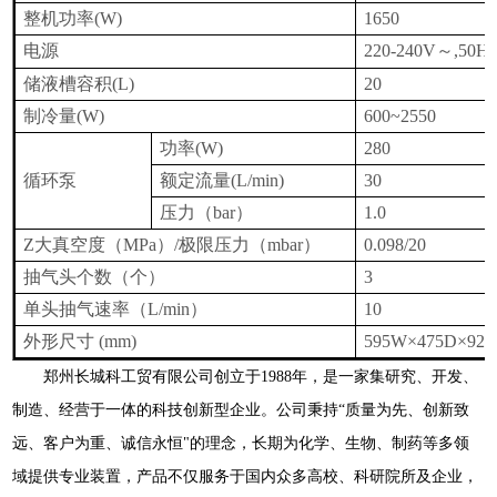
整机功率
(W)
1650
电源
220-240V
～
,50H
储液槽容积
(L)
20
制冷量
(W)
600~2550
功率
(W)
280
循环泵
额定流量
(L/min)
30
压力（
bar
）
1.0
Z大真空度（
MPa
）
/
极限压力（
mbar
）
0.098/20
抽气头个数（个）
3
单头抽气速率（
L/min
）
10
外形尺寸
(mm)
595W
×
475D
×
92
郑州长城科工贸有限公司创立于
1988
年，是一家集研究、开发、
制造、经营于一体的科技创新型企业。公司秉持“质量为先、创新致
远、客户为重、诚信永恒"的理念，长期为化学、生物、制药等多领
域提供专业装置，产品不仅服务于国内众多高校、科研院所及企业，