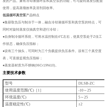
发的产品。兼有冷却液循环泵和真空泵的功能，可与旋转蒸发仪配套
使用，提高蒸馏效率及溶剂回收率。
低温循环真空泵
产品特点
●集获取负压与制冷于一体，融合冷却液循环泵和真空泵的特点，可
同时对旋转蒸发仪抽真空和进行冷却；
●自身制冷循环系统，可将水温控制在
4
℃左右，使真空泵处于
Z
佳工
作状态，确保负压指标；
●设有三个抽头，可同时为三个负载提供负压条件。设有三个真空度
表，可直接监视负压指标；
●蒸发器材质为不锈钢
(06Cr19Ni10)
。
主要技术参数
型号
DLSB-ZC
使用温度范围
(
℃
)
［
1
］
-10
～
25
环境温度
(
℃
)
5
～
25
温度稳定性
(
℃
)
±
2