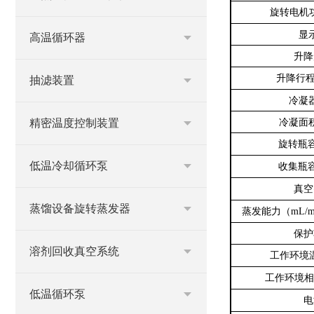
旋转电机
显
高温循环器
升降
升降行
抽滤装置
冷凝
冷凝面
精密温度控制装置
旋转瓶
低温冷却循环泵
收集瓶
真空
蒸馏设备旋转蒸发器
蒸发能力（
mL/m
保护
溶剂回收真空系统
工作环境
工作环境相
低温循环泵
电