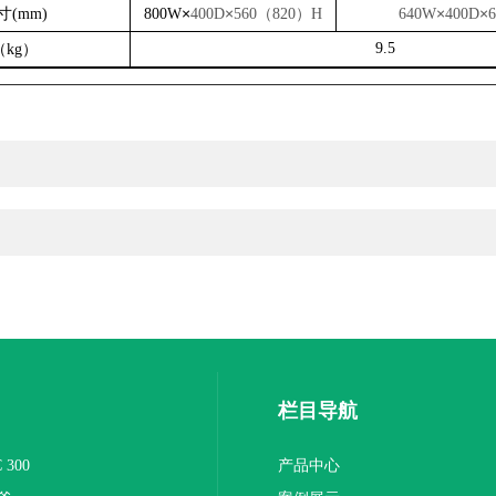
寸
×
×
（
）
×
×
(mm)
800W
400D
560
820
H
640W
400D
6
（
）
9.5
kg
栏目导航
300
产品中心