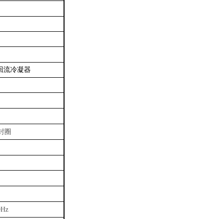
）
回流冷凝器
封圈
0Hz