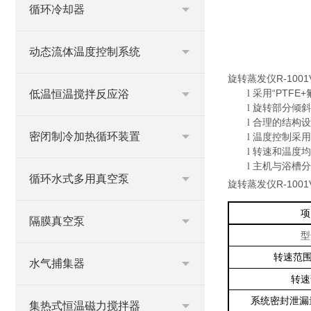
循环冷却器
动态流体温度控制系统
旋转蒸发仪
R-1001
采用“
PTFE+
低温恒温搅拌反应浴
l
旋转部分倾斜
l
合理的结构设
l
密闭制冷加热循环装置
温度控制采用
l
转速和温度均
l
主机与浴槽分
l
循环水式多用真空泵
旋转蒸发仪
R-1001
项
隔膜真空泵
型
转速范
水气捕集器
转速
系统密封泄漏
集热式恒温磁力搅拌器