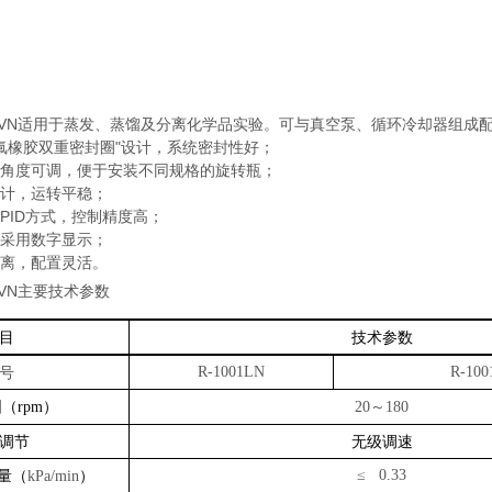
VN
适用于蒸发、蒸馏及分离化学品实验。可与真空泵、循环冷却器组成
氟橡胶双重密封圈
"
设计，系统密封性好；
角度可调，便于安装不同规格的旋转瓶；
计，运转平稳；
PID
方式，控制精度高；
采用数字显示；
离，配置灵活。
VN
主要技术参数
目
技术参数
号
R-1001LN
R-10
围（
）
～
rpm
20
180
调节
无级调速
量（
）
≤ 0.33
kPa/min