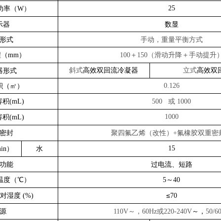
功率（
）
25
W
示器
数显
形式
手动，重量平衡方式
程（
）
＋
（滑动升降＋手动提升
mm
100
150
斜式
高效双回流冷凝器
立式
高效双
器形式
积（㎡）
0.126
容积
或
(mL)
500
1000
容积
1000
(mL)
密封
聚四氟乙烯（改性）
氟橡胶双重密
+
）
水
15
in
功能
过电流、短路
温度（℃）
～
5
40
对湿度
≤
(%)
70
源
～，
或
～，
110V
60Hz
220-240V
50/6