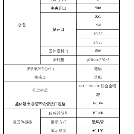
中央开口
50#
S51
釜盖
35#
侧开口
40/38
34/35
固体投料口
80#
密封垫
φ
×φ
×
264
220
3
接收瓶容积
选配
(mL)
接液盘
选配
铝合金喷
06Cr19Ni10
+
机架材质
塑
Rc
3/4
釜体进出液循环软管接口规格
传感器型号
PT100
温度传感器
显示方式
数码管
显示精度
±
0.1℃