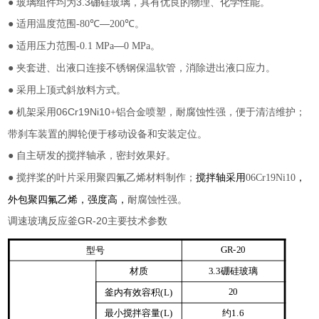
●
玻璃组件均为
3.3
硼硅玻璃，具有优良的物理、化学性能。
适用温度范围
—
。
●
-80℃
200℃
适用压力范围
—
。
●
-0.1 MPa
0 MPa
夹套进、出液口连接不锈钢保温软管，消除进出液口应力。
●
采用上顶式斜放料方式。
●
●
机架采用
06Cr19Ni10
铝合金喷塑，耐腐蚀性强，便于清洁维护；
+
带刹车装置的脚轮便于移动设备和安装定位。
自主研发的搅拌轴承，密封效果好。
●
搅拌桨的叶片采用聚四氟乙烯材料制作；
搅拌轴采用
，
●
06Cr19Ni10
外包聚四氟乙烯，强度高，
耐腐蚀性强。
调速玻璃反应釜
GR-20
主要技术参数
型号
GR-20
材质
硼硅玻璃
3.3
釜内有效容积
20
(L)
最小搅拌容量
约
(L)
1.6