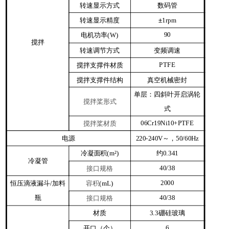
转速显示方式
数码管
转速显示精度
±
1rpm
电机功率
90
(W)
搅拌
转速调节方式
变频调速
搅拌支撑件材质
PTFE
搅拌支撑件结构
真空机械密封
单层：四斜叶开启涡轮
搅拌桨形式
式
搅拌桨材质
06Cr19Ni10+PTFE
电源
～，
220-240V
50/60Hz
冷凝面积
约
(m²)
0.341
冷凝管
接口规格
40/38
恒压滴液漏斗
加料
容积
2000
/
(mL)
瓶
接口规格
40/38
材质
硼硅玻璃
3.3
开口（个）
6