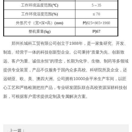
工作环境温度范围
℃
～
(
)
5
35
工作环境湿度范围
≤
(%)
70
外形尺寸（宽×深×高）
约
(mm)
825×665×1960
整机重量
约
(kg)
67
郑州长城科工贸有限公司创立于
1988
年，是一家集研究、开发、
制造、经营于一体的科技创新型企业。公司秉持“质量为先、创新致
远、客户为重、诚信永恒"的理念，长期为化学、生物、制药等多领域
提供专业装置，产品不仅服务于国内众多高校、科研院所及企业，还
远销亚、欧、美、澳四大洲。公司拥有
10000
余平米生产车间，以匠
心工艺和严格检测把控产品，专业研发团队联合高校资源深耕科技创
新，可根据客户需求提供定制及专属解决方案。
上一篇：