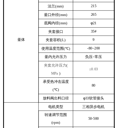
法兰
215
(mm)
釜口外径
265
(mm)
底阀内径
φ
(mm)
21
夹套接口
35#
釜体
夹套容积
9
(L)
使用温度范围
℃
-80~200
(
)
釜内允许压力
负压
常压
~
夹套允许压力
(
≤0.03
MPa
)
承受热冲击温度
80
℃
(
)
放料阀出料口径
φ
软管接头
33
电机类型
三相异步电机
转速调节范围
50-500
(rpm)