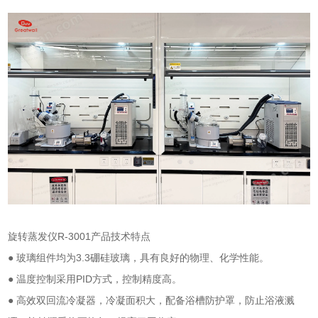
旋转蒸发仪
R-3001
产品技术特点
●
玻璃组件均为
3.3
硼硅玻璃，具有良好的物理、化学性能。
●
温度控制采用
PID
方式，控制精度高。
●
高效双回流冷凝器，冷凝面积大，配备浴槽防护罩，防止浴液溅