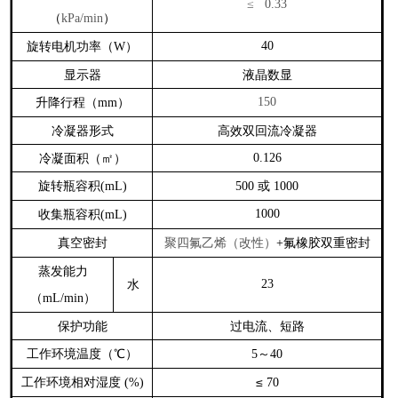
≤ 0.33
（
）
kPa/min
旋转电机功率（
）
40
W
显示器
液晶数显
升降行程（
）
150
mm
冷凝器形式
高效双回流冷凝器
冷凝面积（㎡）
0.126
旋转瓶容积
或
(mL)
500
1000
收集瓶容积
1000
(mL)
真空密封
聚四氟乙烯（改性）
氟橡胶双重密封
+
蒸发能力
水
23
（
）
mL/min
保护功能
过电流、短路
工作环境温度（℃）
～
5
40
工作环境相对湿度
≤
(%)
70