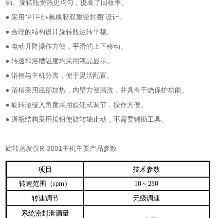
洒、旋转瓶受热更均匀，提高了回收率。
●
采用
“PTFE+
氟橡胶双重密封圈
"
设计。
●
合理的结构设计旋转瓶运转平稳。
●
电动升降操作方便，平滑的上下移动。
●
转速和浴槽温度均采用液晶显示。
●
浴槽与主机分离，便于灵活配置。
●
浴槽采用底部加热，内壁方便清洗，并具有干烧保护功能。
●
旋转瓶侵入角度采用旋钮式调节，操作方便。
●
退瓶结构采用按钮使旋转轴止动，不需要辅助工具。
旋转蒸发仪
R-3001
主机主要产品参数
项目
技术参数
转速范围（
）
～
rpm
10
280
转速调节
无级调速
系统密封泄漏量