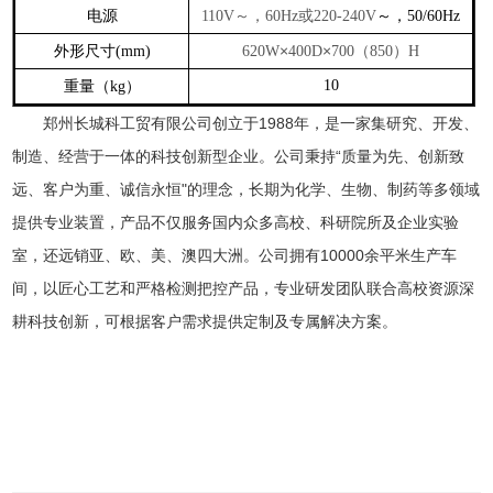
电源
～，
或
～，
110V
60Hz
220-240V
50/60Hz
外形尺寸
×
×
（
）
(mm)
620W
400D
700
850
H
重量（
）
10
kg
郑州长城科工贸有限公司创立于
1988
年，是一家集研究、开发、
制造、经营于一体的科技创新型企业。公司秉持
“
质量为先、创新致
远、客户为重、诚信永恒
"
的理念，长期为化学、生物、制药等多领域
提供专业装置，产品不仅服务国内众多高校、科研院所及企业实验
室，还远销亚、欧、美、澳四大洲。公司拥有
10000
余平米生产车
间，以匠心工艺和严格检测把控产品，专业研发团队联合高校资源深
耕科技创新，可根据客户需求提供定制及专属解决方案。