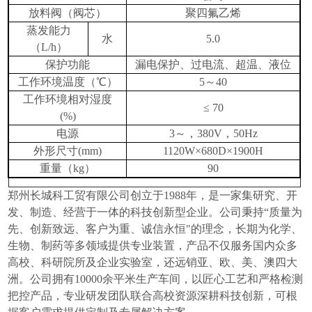
放料阀（阀芯）
聚四氟乙烯
蒸发能力
水
5.0
（
L/h
）
保护功能
漏电保护、过电流、超温、液位
工作环境温度（℃）
5
～
40
工作环境相对湿度
≤
70
(%)
电源
3
～，
380V
，
50Hz
外形尺寸
(mm)
1120W
×
680D
×
1900H
重量（
kg
）
90
郑州长城科工贸有限公司创立于
1988
年，是一家集研究、开
发、制造、经营于一体的科技创新型企业。公司秉持“质量为
先、创新致远、客户为重、诚信永恒"的理念，长期为化学、
生物、制药等多领域提供专业装置，产品不仅服务国内众多
高校、科研院所及企业实验室，还远销亚、欧、美、澳四大
洲。公司拥有
10000
余平米生产车间，以匠心工艺和严格检测
把控产品，专业研发团队联合高校资源深耕科技创新，可根