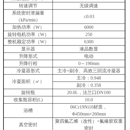
转速调节
无级调速
系统密封泄漏量
≤
0.03
（
kPa/min
）
加热功率（
W
）
6000
旋转电机功率（
W
）
250
整机额定功率（
W
）
6300
显示器
液晶数显
升降形式
电动
升降行程
0
～
190mm
冷凝器形式
主冷
+
副冷、高效三回流冷凝器
主冷：
0.948
冷凝面积（㎡）
副冷：
0.358
旋转瓶
20.0L
，法兰口
DN100
收集瓶容积
(L)
10.0
06Cr19Ni10
材质，
浴槽
Φ
450mm×260mm
聚四氟乙烯（改性）
+
氟橡胶双重
真空密封
密封