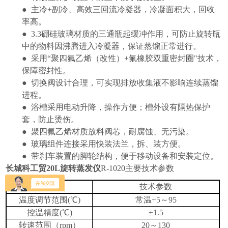
●
主冷
+
副冷、高效三回流冷凝器，冷凝面积大，回收
率高。
●
3.3
硼硅玻璃材质的三通瓶起缓冲作用，可防止旋转瓶
中的物料因沸腾进入冷凝器，保证蒸馏正常进行。
●
采用
“
聚四氟乙烯（改性）
+
氟橡胶双重密封圈
"
技术，
保障密封性。
●
切换阀设计合理，可实现排放收集液不影响连续蒸馏
进程。
●
浴槽采用电动升降，操作方便；槽外设有隔热保护
套，防止烫伤。
●
聚四氟乙烯材质放料阀芯，耐腐蚀、无污染。
●
玻璃组件连接采用快装法兰，拆、装方便。
●
带刹车装置的脚轮结构，便于移动设备和安装定位。
长城科工贸20L旋转蒸发仪
R-1020
主要技术参数
项目
技术参数
温度调节范围
(
℃
)
常温
+5
～
95
控温精度
(
℃
)
±
1.5
转速范围（
rpm
）
20
～
130