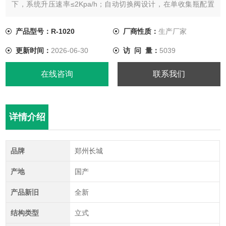
下，系统升压速率≤2Kpa/h；自动切换阀设计，在单收集瓶配置
下，可以不间断蒸馏进行导出收集瓶物料；PTFE放料阀门；玻璃
组件采用快速法兰连接，操作方便
产品型号：R-1020
厂商性质：
生产厂家
更新时间：
2026-06-30
访 问 量：
5039
在线咨询
联系我们
详情介绍
品牌
郑州长城
产地
国产
产品新旧
全新
结构类型
立式