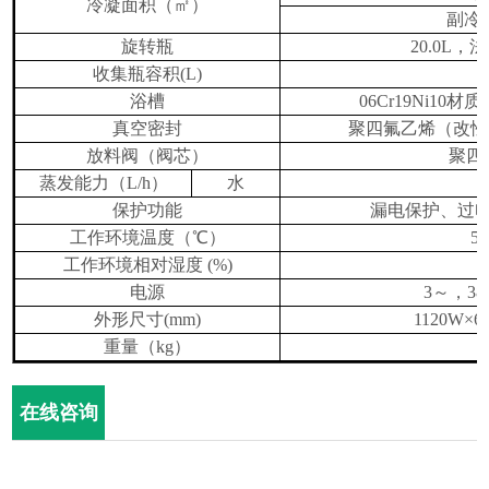
冷凝面积（㎡）
副冷
旋转瓶
20.0L
，法
收集瓶容积
(L)
1
浴槽
06Cr19Ni10
材质
真空密封
聚四氟乙烯（改性
放料阀（阀芯）
聚四
蒸发能力（
L/h
）
水
5
保护功能
漏电保护、过
工作环境温度（℃）
5
工作环境相对湿度
(%)
≤
电源
3
～，
38
外形尺寸
(mm)
1120W
×
6
重量（
kg
）
在线咨询