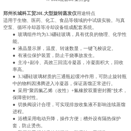
郑州长城科工贸20L大型旋转蒸发仪
用途特点
适用
于生物、医药、化工、食品等领域的中试级实验。与真
空泵、循环冷却器等冷却设备组成配套系统。
●
玻璃组件均为
3.3
硼硅玻璃，具有优良的物理、化学性
能。
●
液晶显示屏，温度、转速数显，一键飞梭设定。
●
有液位保护装置，防止干烧事故发生。
●
主冷
+
副冷、高效三回流冷凝器，冷凝面积大，回收
率高。
●
3.3
硼硅玻璃材质的三通瓶起缓冲作用，可防止旋转瓶
中的物料因沸腾进入冷凝器，保证蒸馏正常进行。
●
采用
“
聚四氟乙烯（改性）
+
氟橡胶双重密封圈
"
技术，
保障密封性。
●
切换阀设计合理，可实现排放收集液不影响连续蒸馏
进程。
●
浴槽采用电动升降，操作方便；槽外设有隔热保护
套，防止烫伤。