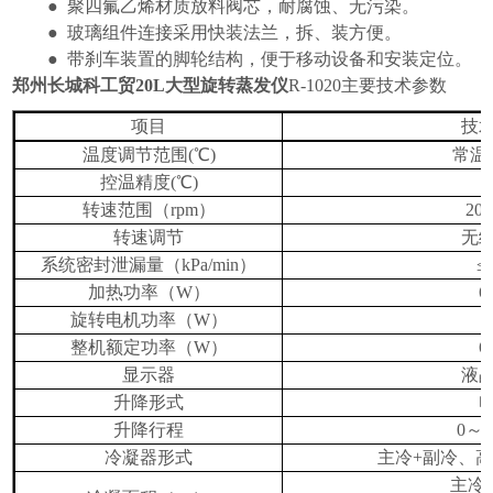
●
聚四氟乙烯材质放料阀芯，耐腐蚀、无污染。
●
玻璃组件连接采用快装法兰，拆、装方便。
●
带刹车装置的脚轮结构，便于移动设备和安装定位。
郑州长城科工贸20L大型旋转蒸发仪
R-1020
主要技术参数
项目
技
温度调节范围
(
℃
)
常温
控温精度
(
℃
)
±
转速范围（
rpm
）
20
转速调节
无
系统密封泄漏量（
kPa/min
）
≤
加热功率（
W
）
6
旋转电机功率（
W
）
2
整机额定功率（
W
）
6
显示器
液
升降形式
升降行程
0
～
冷凝器形式
主冷
+
副冷、高
主冷