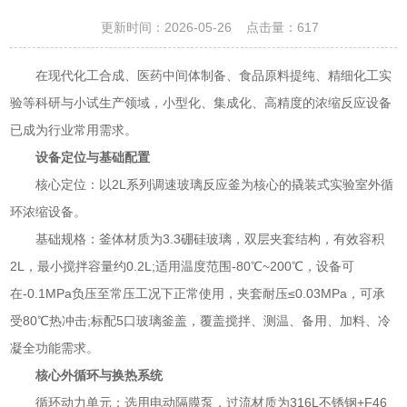
更新时间：2026-05-26 点击量：
617
在现代化工合成、医药中间体制备、食品原料提纯、精细化工实
验等科研与小试生产领域，小型化、集成化、高精度的浓缩反应设备
已成为行业常用需求。
设备定位与基础配置
核心定位：以2L系列调速玻璃反应釜为核心的撬装式实验室外循
环浓缩设备。
基础规格：釜体材质为3.3硼硅玻璃，双层夹套结构，有效容积
2L，最小搅拌容量约0.2L;适用温度范围-80℃~200℃，设备可
在-0.1MPa负压至常压工况下正常使用，夹套耐压≤0.03MPa，可承
受80℃热冲击;标配5口玻璃釜盖，覆盖搅拌、测温、备用、加料、冷
凝全功能需求。
核心外循环与换热系统
循环动力单元：选用电动隔膜泵，过流材质为316L不锈钢+F46