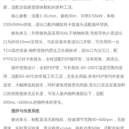
膜，适配含低硬度固体颗粒的浆料工况;
核心参数：流量1~3L/min、扬程30m、功率0.55kW，单相
220V/50Hz供电，进出口配内螺纹转卡套接头适配循环管路。
换热单元：列管换热器采用316L不锈钢材质;壳程导热介质进出
口为外径10mm宝塔头，与反应釜夹套进出口并联，可共用同一台
TCU温控设备;物料管路内壁达卫生级标准，进出口为法兰口，配
PTFE法兰转卡套接头，全程适配FEP循环管，没有死角、易清洁。
循环管路设计：全程FEP管，可长期在-60~200℃温度范围内使
用，适配50~60℃的常规工作工况，无安全风险;所有FEP管均外套保
温管，大幅降低热损失，同时避免管路烫伤风险;泵出口至反应釜加料
口的管路预留充足长度，可深入釜内物料液面以下，适配
300mL~1600mL的物料体积变化。
搅拌与传质系统
驱动单元：标配直流无刷电机，转速调节范围40~500rpm，无级
调速，实时显示转速，显示精度±1rpm，电机功率50W，适配低粘度