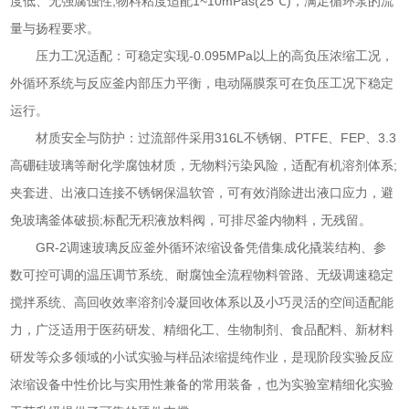
度低、无强腐蚀性;物料粘度适配1~10mPas(25℃)，满足循环泵的流
量与扬程要求。
压力工况适配：可稳定实现-0.095MPa以上的高负压浓缩工况，
外循环系统与反应釜内部压力平衡，电动隔膜泵可在负压工况下稳定
运行。
材质安全与防护：过流部件采用316L不锈钢、PTFE、FEP、3.3
高硼硅玻璃等耐化学腐蚀材质，无物料污染风险，适配有机溶剂体系;
夹套进、出液口连接不锈钢保温软管，可有效消除进出液口应力，避
免玻璃釜体破损;标配无积液放料阀，可排尽釜内物料，无残留。
GR-2调速玻璃反应釜外循环浓缩设备凭借集成化撬装结构、参
数可控可调的温压调节系统、耐腐蚀全流程物料管路、无级调速稳定
搅拌系统、高回收效率溶剂冷凝回收体系以及小巧灵活的空间适配能
力，广泛适用于医药研发、精细化工、生物制剂、食品配料、新材料
研发等众多领域的小试实验与样品浓缩提纯作业，是现阶段实验反应
浓缩设备中性价比与实用性兼备的常用装备，也为实验室精细化实验