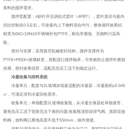
浆料的搅拌需求。
搅拌桨配置：4斜叶开启涡轮式桨叶（4PBT），桨叶直径与釜内
径比控制在0.5左右，可使釜内上下物料混合均匀，整体循环效果好;
材质为06Cr19Ni10不锈钢外包PTFE，耐化学腐蚀、无物料污染风
险。
密封与支撑：采用真空机械密封结构，搅拌支撑件为
PTFE+PEEK+玻璃材质，搭配进口搅拌轴承，可有效防止搅拌杆磨损
掉屑，密封效果优异，适配高负压工况下的稳定运行。
冷凝收集与排料系统
冷凝单元：配套与2L玻璃浓缩釜适配的冷凝器，冷凝面积≥0.045
㎡，可满足溶剂冷凝回收需求。
收集单元：单独配置2L玻璃收集瓶，从冷凝分液器处单独接管，
避免负压工况下管路无法下液的问题;收集瓶顶部设排气阀、底部设放
料阀，放料阀口离地高度不低于550mm，操作便捷。
排料与清洗设计：反应釜放料口改为法兰口，配PTFE法兰转卡