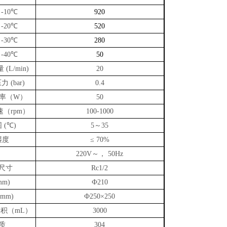
℃
-10
920
℃
-20
520
℃
-30
280
℃
-40
50
量
(L/min)
20
压力
(bar)
0.4
率（
）
W
50
速（
）
rpm
100-1000
围
℃
～
(
)
5
35
湿度
≤ 70%
～，
220V
50Hz
尺寸
Rc1/2
mm)
Ф210
(mm)
Ф250×250
容积（
）
mL
3000
质
304