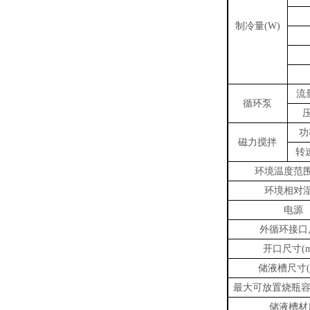
制冷量
(W)
流
循环泵
功
磁力搅拌
转
环境温度范
环境相对
电源
外循环接口
开口尺寸
(
储液槽尺寸
最大可放置烧瓶
储液槽材