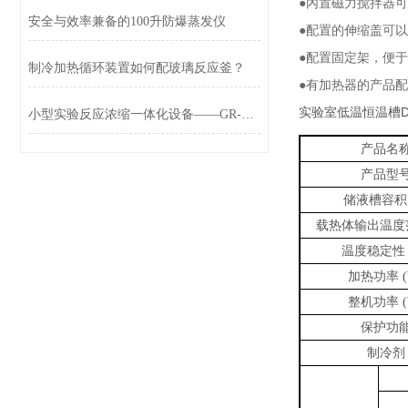
●內置磁力搅拌器
安全与效率兼备的100升防爆蒸发仪
●配置的伸缩盖可
●配置固定架
，
便于
制冷加热循环装置如何配玻璃反应釜？
●有加热器的产品
实验室低温恒温槽
D
小型实验反应浓缩一体化设备——GR-2调速玻璃反应釜
产品名
产品型
储液槽容积
载热体输出温度
温度稳定性
加热功率
(
整机功率
(
保护功
制冷剂