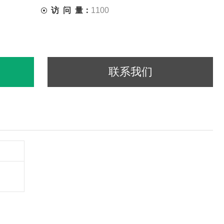
访 问 量：
1100
联系我们