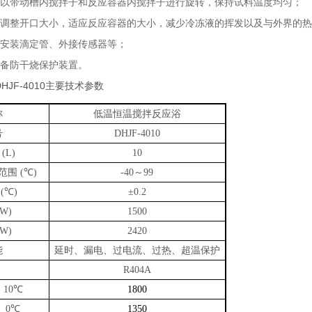
可以带动槽内搅拌子和反应容器内搅拌子进行旋转，保持试料温度均匀；
以调整开口大小，适应反应容器的大小，减少冷冻液的挥发以及与外界的热
安装滴定管、外接传感器等；
配备防干烧保护装置。
HJF-4010
主要技术参数
称
低温恒温搅拌反应浴
号
DHJF-4010
(L)
10
范围
℃
～
(
)
-40
99
℃
(
)
±0.2
W)
1500
W)
2420
能
延时、漏电、过电流、过热、超温保护
R404A
℃
10
1800
℃
0
1350