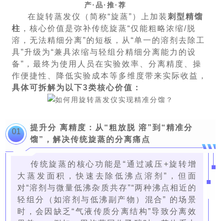
产·品·推·荐
在旋转蒸发仪（简称“旋蒸”）上加装
刺型精馏
柱
，核心价值是弥补传统旋蒸“仅能粗略浓缩/脱
溶，无法精细分离”的短板，从“单一的溶剂去除工
具”升级为“兼具浓缩与轻组分精细分离能力的设
备”，最终为使用人员在实验效率、分离精度、操
作便捷性、降低实验成本等多维度带来实际收益，
具体可拆解为以下3类核心价值：
提升分
离精度：从“粗放脱
溶”到“精准分
01
馏”，解决传统旋蒸的分离痛点
传统旋蒸的核心功能是“通过减压+旋转增
大蒸发面积，快速去除低沸点溶剂”，但面
对“溶剂与微量低沸杂质共存”“两种沸点相近的
轻组分（如溶剂与低沸副产物）混合” 的场景
时，会因缺乏“气液传质分离结构”导致分离效