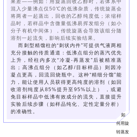
果差——例如：用旋蒸回收乙醇时，若体系中
混入少量沸点仅50℃的低沸杂质，传统旋蒸会
将两者一起蒸出，回收的乙醇纯度低；浓缩样
品时，若样品中含微量低沸易挥发组分（如小
分子有机中间体），传统旋蒸会导致该组分随
溶剂一起流失，影响后续实验结果。
而刺型精馏柱的“刺状内件”可提供气液两相
充分接触的传质通道：低沸点组分的蒸汽优先
上升，经柱内多次“冷凝-再蒸发”后被精准蒸
出；高沸点组分（如乙醇/目标样品）则因冷
凝点更高，回流回烧瓶中。这种“精细分馏”能
力，能让使用人员获得更高纯度的溶剂（如回
收溶剂纯度从85%提升至95%以上） ，或避
免目标样品中低沸有效成分的流失，直接提升
实验后续步骤（如样品纯化、定性定量分析）
的准确性。