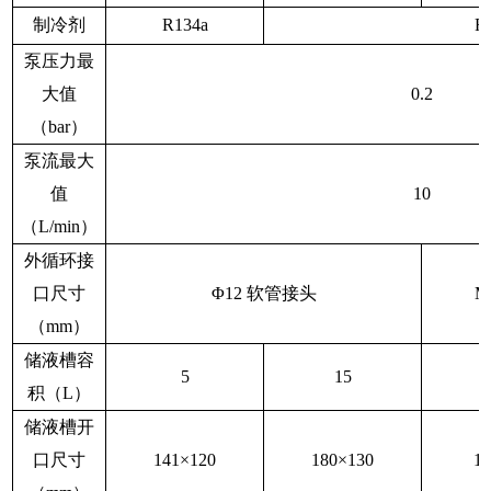
制冷剂
R134a
R
泵压力最
大值
0.2
（
bar
）
泵流最大
值
10
（
L/min
）
外循环接
口尺寸
Φ
12
软管接头
M
（
mm
）
储液槽容
5
15
积（
L
）
储液槽开
口尺寸
141
×
120
180
×
130
1