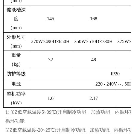
（
mm
）
储液槽深
度
145
168
（
mm
）
外形尺寸
270W
×
490D
×
650H
350W
×
510D
×
780H
375W
×
（
mm
）
重量
32
48
（
kg
）
防护等级
IP20
电源
220 - 240V
～
, 50H
整机功率
1.6
2.17
（
kW
）
1)
①
Z
低空载温度
5~39
℃
(
开启制冷功能、加热功能、内循环
循环功能
②
Z
低空载温度
-20~25
℃
(
开启制冷功能、加热功能、内循环功