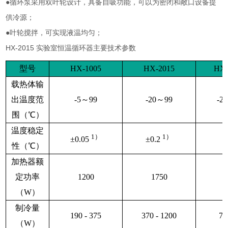
●循环泵采用双叶轮设计，具备自吸功能，可以为密闭和敞口设备提
供冷源；
●叶轮搅拌，可实现液温均匀；
HX-2015
实验室恒温循环器主要技术参数
型号
HX-1005
HX-2015
HX-
载热体输
出温度范
-5
～
99
-20
～
99
-25
围（℃）
温度稳定
1
）
1
）
±
0.05
±
0.2
性（℃）
加热器额
定功率
1200
1750
（
W
）
制冷量
190 - 375
370 - 1200
70
（
W
）