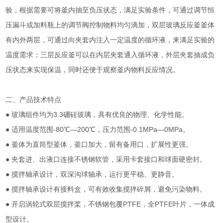
验，根据需要可将釜内抽至负压状态，满足实验条件，可通过调节恒
压漏斗或加料瓶上的调节阀控制物料均匀滴加，双层玻璃反应釜釜体
有内外两层，可通过向夹套内注入一定温度的循环液，来满足实验的
温度需求；三层反应釜可以在内层夹套通入循环液，外层夹套抽成负
压状态来实现保温，同时还便于观察釜内物料反应情况。
二、产品技术特点
● 玻璃组件均为3.3硼硅玻璃，具有优良的物理、化学性能。
● 适用温度范围-80℃—200℃，压力范围-0.1MPa—0MPa。
● 釜体为直筒型釜体，釜口加大，留有备用口，扩展性更强。
● 夹套进、出液口连接不锈钢软管，采用卡套接口和球面硬密封。
● 搅拌轴承设计，双深沟球轴承，运行更平稳、更静音。
● 搅拌轴承设计有接料盒，可有效收集搅拌碎屑，避免污染物料。
● 开启涡轮式双层搅拌桨，不锈钢包覆PTFE，全PTFE叶片，一体成
型设计。