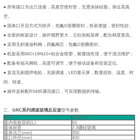
● 所有接口为法兰连接，高真空密封垫，无需涂抹硅脂，保证高真
空。
● 固体口开启方式为快开，包氟O形圈密封，拆装便捷，密封性好。
● 全新的框架设计，操作视野更大，立柱加粗加厚，配合精度更高。
● 采用无积液放料阀，四氟阀芯，包氟O形圈密封。
● 机架采用06Cr19Ni10+铝合金喷塑，耐腐蚀性强，便于清洁维护；
● 配备有福马脚轮，高度可调节，便于移动设备和安装定位。
● 直流无刷搅拌电机，无级调速，LED显示屏，数显扭矩、温度、时
间、转速。
● 操作盒标配RS485通讯接口，可实现数据的传输。
三、
GRC系列调速玻璃反应釜
型号参数
型号
GRC-50
釜内有效容积(L)
50
釜体材质
3.3硼硅玻璃
釜体法兰(mm)
350
釜口外径(mm)
400