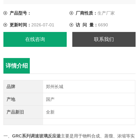
温度的循环液，来满足实验的温度需求；三层反应釜可以在内层
夹套通入循环液，外层夹套抽成负压状态来实现保温，同时还便
产品型号：
厂商性质：
生产厂家
于观察釜内物料反应情况。
更新时间：
2026-07-01
访 问 量：
6690
在线咨询
联系我们
详情介绍
品牌
郑州长城
产地
国产
产品新旧
全新
一、
GRC系列调速玻璃反应釜
主要是用于物料合成、蒸馏、浓缩等实