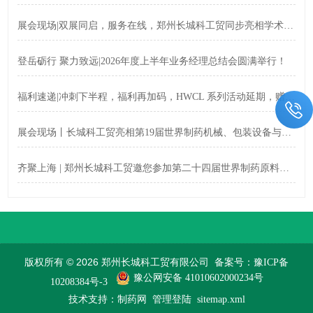
展会现场|双展同启，服务在线，郑州长城科工贸同步亮相学术盛会与校园展！
登岳砺行 聚力致远|2026年度上半年业务经理总结会圆满举行！
福利速递|冲刺下半程，福利再加码，HWCL 系列活动延期，赠券福利同步上线！
展会现场丨长城科工贸亮相第19届世界制药机械、包装设备与材料中国展
齐聚上海 | 郑州长城科工贸邀您参加第二十四届世界制药原料中国展（CPHI China 2026）!
版权所有 © 2026 郑州长城科工贸有限公司
备案号：豫ICP备
豫公网安备 41010602000234号
10208384号-3
技术支持：
制药网
管理登陆
sitemap.xml