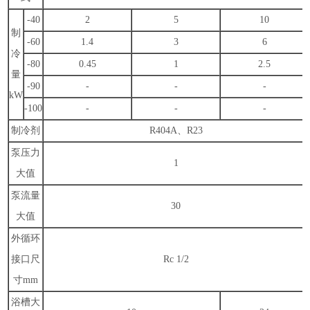
-40
2
5
10
制
-60
1.4
3
6
冷
-80
0.45
1
2.5
量
-90
-
-
-
kW
-100
-
-
-
制冷剂
R404A
、
R23
泵压力
1
大值
泵流量
30
大值
外循环
接口尺
Rc 1/2
寸
mm
浴槽大