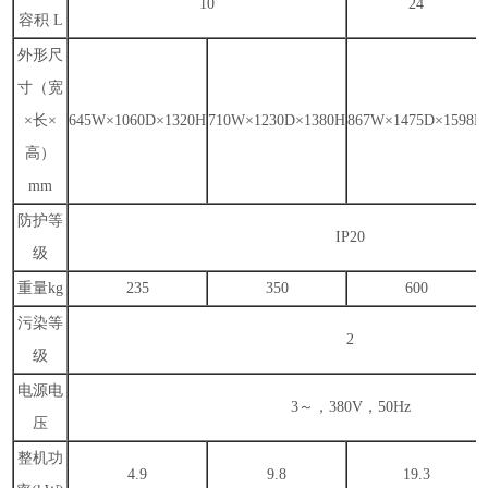
10
24
容积
L
外形尺
寸（宽
×长×
645W
×
1060D
×
1320H
710W
×
1230D
×
1380H
867W
×
1475D
×
1598H
高）
mm
防护等
IP20
级
重量
kg
235
350
600
污染等
2
级
电源电
3
～，
380V
，
50Hz
压
整机功
4.9
9.8
19.3