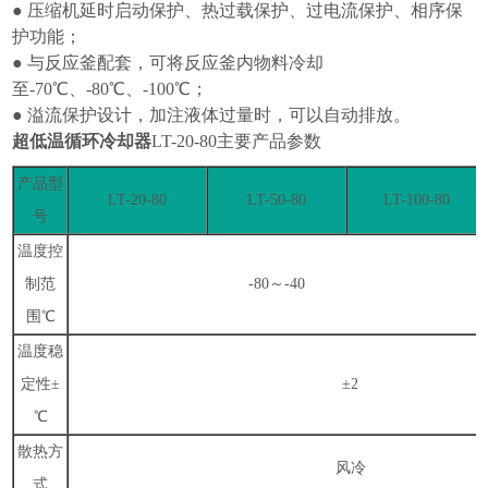
● 压缩机延时启动保护、热过载保护、过电流保护、相序保
护功能；
● 与反应釜配套，可将反应釜内物料冷却
至
-70
℃、
-80
℃、
-100
℃；
● 溢流保护设计，加注液体过量时，可以自动排放。
超低温循环冷却器
LT-20-80
主要产品参数
产品型
LT-20-80
LT-50-80
LT-100-80
号
温度控
制范
-80
～
-40
围℃
温度稳
定性±
±
2
℃
散热方
风冷
式