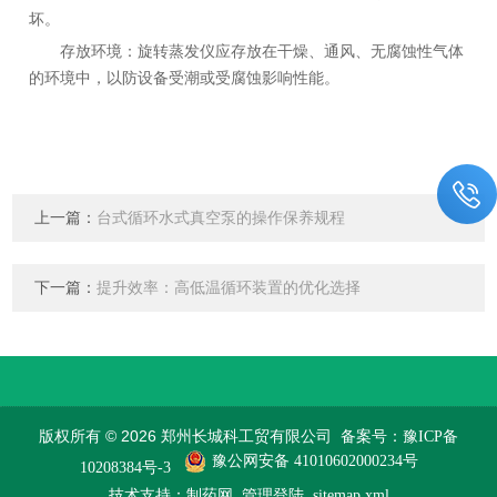
坏。
存放环境：旋转蒸发仪应存放在干燥、通风、无腐蚀性气体
的环境中，以防设备受潮或受腐蚀影响性能。
上一篇：
台式循环水式真空泵的操作保养规程
下一篇：
提升效率：高低温循环装置的优化选择
版权所有 © 2026 郑州长城科工贸有限公司
备案号：豫ICP备
豫公网安备 41010602000234号
10208384号-3
技术支持：
制药网
管理登陆
sitemap.xml