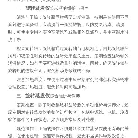
旋转蒸发仪
二、
旋转瓶的维护与保养
清洗与干燥：旋转瓶同样需要定期清洗，特别是在使用不同
溶剂进行实验时，应清洗并干燥旋转瓶，以防交叉污染。清洗
时，可使用专用的实验室清洗剂或温和的洗涤剂，并用蒸馏水冲
洗干净。
检查旋转轴：旋转瓶通过旋转轴与电机相连，因此旋转轴的
润滑和稳定性对旋转瓶的旋转效果至关重要。定期检查旋转轴的
润滑情况，如有需要可涂抹适量的润滑油。同时，确保旋转轴与
旋转瓶的连接牢固，避免松动导致旋转不稳。
注意加热温度：在使用过程中应根据溶剂的沸点和实验需求
合理设置加热温度，避免长时间高温加热。
旋转蒸发仪
三、
综合维护与保养
定期检查：除了对收集瓶和旋转瓶的单独维护与保养外，还
应定期对旋转蒸发仪的整体进行检查，包括电源线、电机、冷凝
管等部件的工作状态。如发现异常应及时处理。
规范操作：正确的操作习惯是延长旋转蒸发仪使用寿命的关
键。在使用过程中应遵守操作规程，避免不当操作导致设备损