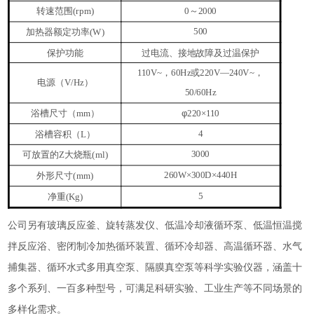
转速范围
～
(rpm)
0
2000
加热器额定功率
500
(W)
保护功能
过电流、接地故障及过温保护
，
或
，
110V~
60Hz
220V—240V~
电源
（
）
V/Hz
50/60Hz
浴槽尺寸
（
）
φ
mm
220×110
浴槽容积
（
）
4
L
可放置的
大烧瓶
3000
Z
(ml)
外形尺寸
260W×300D×440H
(mm)
净重
5
(Kg)
公司另有玻璃反应釜、旋转蒸发仪、低温冷却液循环泵、低温恒温搅
拌反应浴、密闭制冷加热循环装置、循环冷却器、高温循环器、水气
捕集器、循环水式多用真空泵、隔膜真空泵等科学实验仪器，
涵盖十
多个系列、一百多种型号
，可满足科研实验、工业生产等不同场景的
多样化需求。