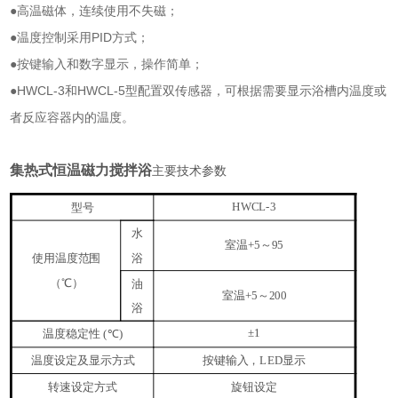
●高温磁体，连续使用不失磁；
●温度控制采用
PID
方式；
●按键输入和数字显示，操作简单；
●
HWCL-3
和
HWCL-5
型配置双传感器，可根据需要显示浴槽内温度或
者反应容器内的温度。
集热式恒温磁力搅拌浴
主要技术参数
型号
HWCL-3
水
室温
～
+5
95
使用温度范围
浴
（℃）
油
室温
～
+5
200
浴
温度稳定性
℃
±1
(
)
温度设定及显示方式
按键输入，
显示
LED
转速设定方式
旋钮设定