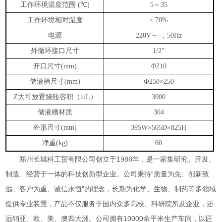
工作环境温度范围
℃
～
(
)
5
35
工作环境相对湿度
≤ 70%
电源
～
，
220V
50Hz
外循环接口尺寸
1/2"
开口尺寸
(mm)
Φ210
储液槽尺寸
(mm)
Ф250×250
大可放置烧瓶容积（
）
Z
mL
3000
储液槽材质
304
外形尺寸
(mm)
395W×505D×825H
净重
(kg)
60
郑州长城科工贸有限公司创立于
1988
年，是一家集研究、开发、
制造、经营于一体的科技创新型企业。公司秉持“质量为先、创新致
远、客户为重、诚信永恒"的理念，长期为化学、生物、制药等多领域
提供专业装置，产品不仅服务于国内众多高校、科研院所及企业，还
远销亚、欧、美、澳四大洲。公司拥有
10000
余平米生产车间，以匠