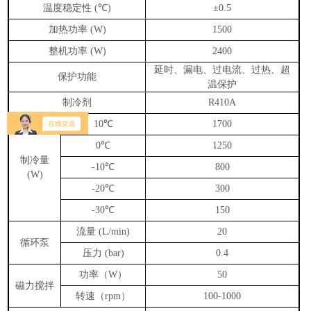
温度稳定性
℃
(
)
±0.5
加热功率
(W)
1500
整机功率
(W)
2400
延时、漏电、过电流、过热、超
保护功能
温保护
制冷剂
R410A
℃
10
1700
℃
0
1250
制冷量
℃
-10
800
(W)
℃
-20
300
℃
-30
150
流量
(L/min)
20
循环泵
压力
(bar)
0.4
功率（
）
W
50
磁力搅拌
转速（
）
rpm
100-1000