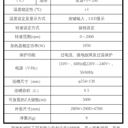
（℃）
油浴
室温
～
+5
200
温度稳定性
℃
±1
(
)
温度设定及显示方式
按键输入，
显示
LED
转速设定方式
旋钮设定
转速范围
～
(rpm)
0
2000
加热器额定功率
1050
(W)
保护功能
过电流、接地故障及过温保护
，
或
，
110V~
60Hz
220V—240V~
电源
（
）
V/Hz
50/60Hz
浴槽尺寸
（
）
φ
254×130
mm
浴槽容积
（
）
6.5
L
可放置的
大烧瓶
5000
Z
(ml)
外形尺寸
280W×290D×470H
(mm)
净重
6
(Kg)