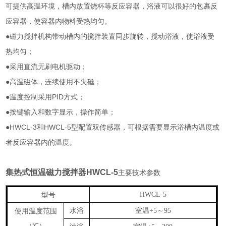
可提供高温环境，槽内放置烧杯等反应容器，浴液可以很好的包裹反
应容器，使容器内物料受热均匀。
●磁力搅拌机构带动槽内的搅拌装置同步旋转，搅动浴液，使浴液受
热均匀；
●采用直流无刷电机驱动；
●高温磁体，连续使用不失磁；
●温度控制采用
PID
方式；
●按键输入和数字显示，操作简单；
●
HWCL-3
和
HWCL-5
型配置双传感器，可根据需要显示浴槽内温度或
者反应容器内的温度。
集热式恒温磁力搅拌器
HWCL-5
主要技术参数
型号
HWCL-5
水浴
室温
～
使用温度范围
+5
95