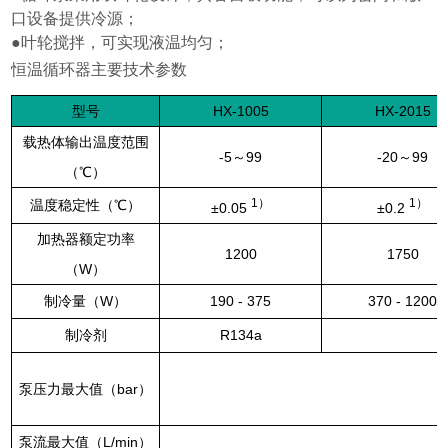
口设备提供冷源；
●叶轮搅拌，可实现液温均匀；
恒温循环器主要技术参数
型号
HX-1005
HX-2015
载热体输出温度范围
-5
～
99
-20
～
99
（℃）
1
）
1
）
温度稳定性（℃）
±
0.05
±
0.2
加热器额定功率
1200
1750
（
W
）
制冷量（
W
）
190 - 375
370 - 1200
制冷剂
R134a
泵压力最大值（
bar
）
泵流最大值（
L/min
）