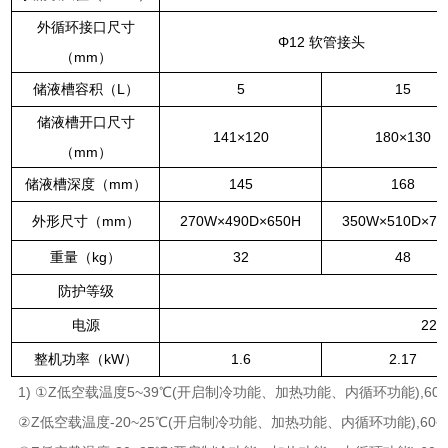
外循环接口尺寸
Φ
12
软管接头
（
mm
）
储液槽容积（
L
）
5
15
储液槽开口尺寸
141
×
120
180
×
130
（
mm
）
储液槽深度（
mm
）
145
168
外形尺寸（
mm
）
270W
×
490D
×
650H
350W
×
510D
×
78
重量（
kg
）
32
48
防护等级
电源
220
整机功率（
kW
）
1.6
2.17
1)
①
Z
低空载温度
5~39
℃
(
开启制冷功能、加热功能、内循环功能
),60
②
Z
低空载温度
-20~25
℃
(
开启制冷功能、加热功能、内循环功能
),60~