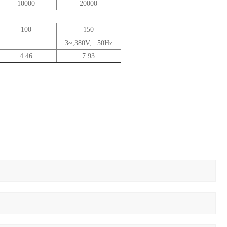
10000
20000
100
150
3~,380V, 50Hz
4.46
7.93