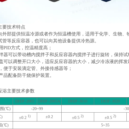
主要技术特点
向外部提供恒温冷源或者作为恒温槽使用，适用于化学、生物、
试管等反应容器，也可以向其他设备提供冷热源。
用
PID
方式，控温精度高；
拌器可以带动槽内搅拌子和反应容器内搅拌子进行旋转，保持试
盖可以调整开口大小，适应反应容器的大小，减少冷冻液的挥发
，便于安装滴定管、外接传感器等；
产品配备防干烧保护装置。
应浴主要技术参数
DHJF-2005
DHJF-2005A
DHJF-3010
DHJF-3020
围
(
℃
)
-20~99
-3
1)
2)
2)
℃
)
±
0.2
±
0.2
±
0.5
±
0.5
围
(
℃
)
5~35