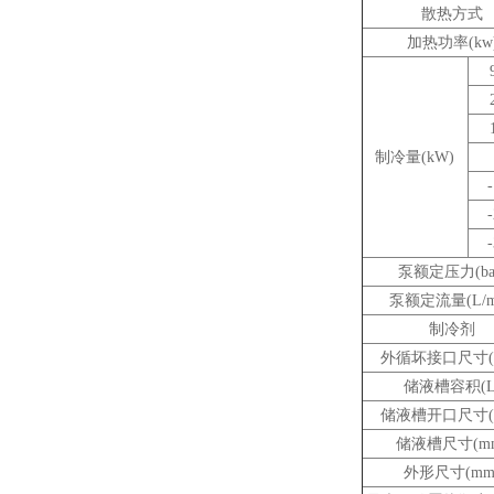
散热方式
加热功率
(kw
制冷量
(kW)
泵额定压力
(ba
泵额定流量
(L/
制冷剂
外循坏接口尺寸
储液槽容积
(
储液槽开口尺寸
储液槽尺寸
(m
外形尺寸
(mm