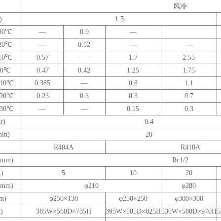
风冷
)
1.5
90℃
—
0.9
—
20℃
—
0.52
—
—
10℃
0.57
—
1.7
2.55
0℃
0.47
0.42
1.25
1.75
-10℃
0.385
—
0.8
1.1
-20℃
0.23
0.3
0.3
0.7
-30℃
—
—
0.15
0.3
r)
0.4
min)
20
R404A
R410A
(mm)
Rc1/2
L)
5
10
20
(mm)
φ
210
φ
280
m)
φ
250
×
130
φ
250
×
250
φ
300
×
300
)
385W×
560D
×
735H
395W×
505D
×
825H
530W×
580D
×
970H
5