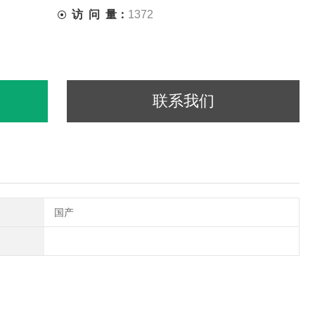
访 问 量：
1372
联系我们
国产