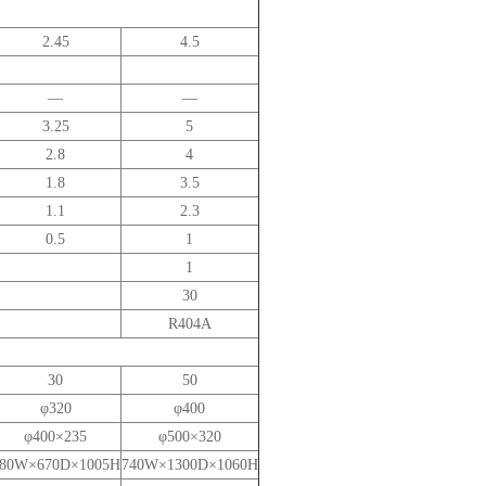
2.45
4.5
—
—
3.25
5
2.8
4
1.8
3.5
1.1
2.3
0.5
1
1
30
R404A
30
50
φ
320
φ
400
φ
400
×
235
φ
500
×
320
80W×
670D
×
1005H
740W×
1300D
×
1060H