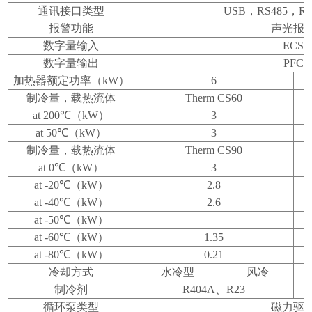
通讯接口类型
USB
，
RS485
，
RS
报警功能
声光报
数字量输入
ECS
数字量输出
PFC
加热器额定功率（
kW
）
6
制冷量，载热流体
Therm CS60
at 200℃
（
kW
）
3
at 50℃
（
kW
）
3
制冷量，载热流体
Therm CS90
at 0℃
（
kW
）
3
at -20℃
（
kW
）
2.8
at -40℃
（
kW
）
2.6
at -50℃
（
kW
）
at -60℃
（
kW
）
1.35
at -80℃
（
kW
）
0.21
冷却方式
水冷型
风冷
制冷剂
R404A
、
R23
循环泵类型
磁力驱