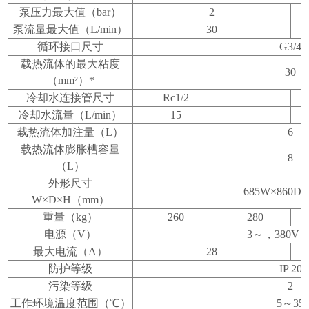
泵压力最大值（
bar
）
2
泵流量最大值（
L/min
）
30
循环接口尺寸
G3/4
载热流体的最大粘度
30
（
mm²
）
*
冷却水连接管尺寸
Rc1/2
冷却水流量（
L/min
）
15
载热流体加注量（
L
）
6
载热流体膨胀槽容量
8
（
L
）
外形尺寸
685W×860D×
W×D×H
（
mm
）
重量（
kg
）
260
280
电源（
V
）
3
～，
380V
最大电流（
A
）
28
防护等级
IP 20
污染等级
2
工作环境温度范围（
℃
）
5
～
35