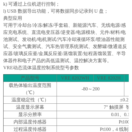
k)
可通过上位机进行控制；
l) USB
数据导出功能，可将数据同步记录到
U
盘；
典型应用
可用于冷却台
/
冷冻
/
解冻
/
手套箱、新能源汽车、无线电源
/
感
应充电系统、直流电变压器
/
逆变器
/
电源模块、元件
/
材料
/
电
池测试、发动机
/
电机测试
/
汽车冷却液循环泵
/
喷油器性能测
试、安全气囊测试、汽车热管理系统测试、发酵罐
/
微通道反
应器
/
玻璃反应釜
/
金属反应釜
/
蒸馏装置
/
短程蒸馏装置、半导
体器件和电子产品的高低温测试、温控解决方案等。
VRE
动态流体温度控制系统型号参数
产品型号
VRE 8202WH
VRE 8202H
V
载热体输出温度范围
-80
～
200
（
℃
）
温度稳定性（
℃
）
±0.2
温度显示屏幕
7"
触摸屏
智
显示分辨率
0.01
、
0.1
内部温度传感器
Pt100
过程温度传感器
Pt100
，
4
线制 