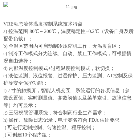
VRE
动态流体温度控制系统技术特点
a)
控温范围
-80
℃～
200
℃，温度稳定性±
0.2
℃（设备自身及所
配带负载）；
b)
全温区范围内可启动制冷压缩机工作，无温度盲区；
c)
制冷工作模式分为连续、自动、禁止工作模式，可根据情
况自由选择；
d)
内部温度控制模式
+
过程温度控制模式，软切换；
e)
液位监测、液位报警、过温保护、压力监测、Δ
T
控制及保
护等安全保护功能；
f) 7
寸的触摸屏，智能人机交互，系统运行的各项信息（参
数设置值、实时测量值、参数阈值以及菜单索引、故障信息
等）均可显示；
g)
三级权限管理系统，符合制药行业生产需求；
h)
操作、故障日志记录，电子签名符合
FDA
认证要求；
i)
可进行定制控制、匀速控温、程序控制；
j)
可创建
10
个程序组；