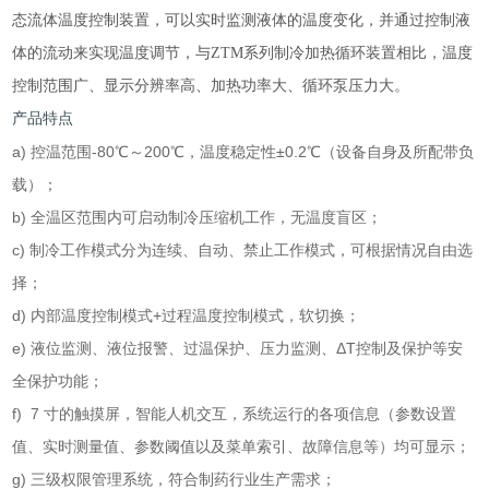
态流体温度控制装置，可以实时监测液体的温度变化，并通过控制液
体的流动来实现温度调节，与
ZTM
系列制冷加热循环装置相比，温度
控制范围广、显示分辨率高、加热功率大、循环泵压力大。
产品特点
a)
控温范围
-80
℃～
200
℃，温度稳定性±
0.2
℃（设备自身及所配带负
载）；
b)
全温区范围内可启动制冷压缩机工作，无温度盲区；
c)
制冷工作模式分为连续、自动、禁止工作模式，可根据情况自由选
择；
d)
内部温度控制模式
+
过程温度控制模式，软切换；
e)
液位监测、液位报警、过温保护、压力监测、Δ
T
控制及保护等安
全保护功能；
f) 7
寸的触摸屏，智能人机交互，系统运行的各项信息（参数设置
值、实时测量值、参数阈值以及菜单索引、故障信息等）均可显示；
g)
三级权限管理系统，符合制药行业生产需求；