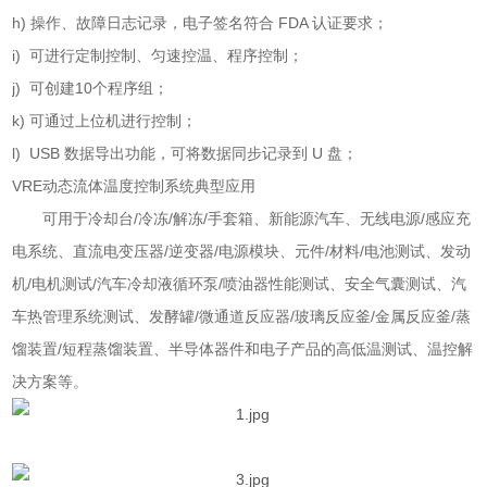
h)
操作、故障日志记录，电子签名符合
FDA
认证要求；
i)
可进行定制控制、匀速控温、程序控制；
j)
可创建
10
个程序组；
k)
可通过上位机进行控制；
l) USB
数据导出功能，可将数据同步记录到
U
盘；
VRE
动态流体温度控制系统典型应用
可用于冷却台
/
冷冻
/
解冻
/
手套箱、新能源汽车、无线电源
/
感应充
电系统、直流电变压器
/
逆变器
/
电源模块、元件
/
材料
/
电池测试、发动
机
/
电机测试
/
汽车冷却液循环泵
/
喷油器性能测试、安全气囊测试、汽
车热管理系统测试、发酵罐
/
微通道反应器
/
玻璃反应釜
/
金属反应釜
/
蒸
馏装置
/
短程蒸馏装置、半导体器件和电子产品的高低温测试、温控解
决方案等。