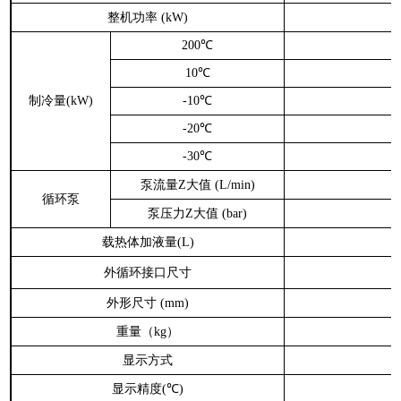
整机功率
(kW)
200℃
10℃
制冷量
(kW)
-10℃
-20℃
-30℃
泵流量
大值
Z
(L/min)
循环泵
泵压力
大值
Z
(bar)
载热体加液量
(L)
外循环接口尺寸
外形尺寸
4
(mm)
重量（
）
kg
显示方式
显示精度
(℃)