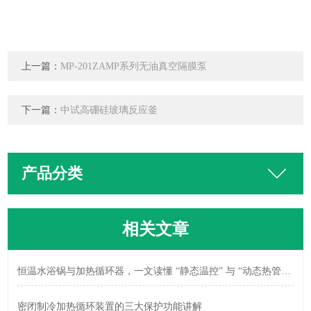
上一篇：
MP-201ZAMP系列无油真空隔膜泵​
下一篇：
中试高硼硅玻璃反应釜
产品分类
相关文章
恒温水浴锅与加热循环器，一文读懂 “静态温控” 与 “动态热管理” 区别
密闭制冷加热循环装置的三大保护功能讲解