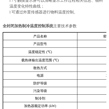
l
7寸触摸显示屏可以清晰显示工作过程相关信息、物料
温度变化特性曲线；
l
可通过外置传感器进行物料温度控制。
全封闭加热制冷温度控制系统
主要技术参数
产品名称
密
产品型号
温度稳定性
(℃)
载热体输出温度范围
(℃)
散热方式
电源
2
防护等级
污染等级
制冷剂
加热器额定功率
(kW)