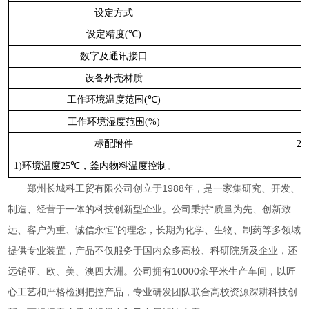
设定方式
设定精度
(℃)
数字及通讯接口
设备外壳材质
工作环境温度范围
(℃)
工作环境湿度范围
(%)
标配附件
2.
环境温度
，釜内物料温度控制。
1)
25℃
郑州长城科工贸有限公司创立于
1988
年，是一家集研究、开发、
制造、经营于一体的科技创新型企业。公司秉持“质量为先、创新致
远、客户为重、诚信永恒"的理念，长期为化学、生物、制药等多领域
提供专业装置，产品不仅服务于国内众多高校、科研院所及企业，还
远销亚、欧、美、澳四大洲。公司拥有
10000
余平米生产车间，以匠
心工艺和严格检测把控产品，专业研发团队联合高校资源深耕科技创