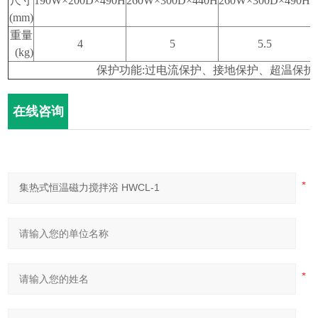
尺寸
190W
×
200D
×
490H
260W
×
300D
×
440H
260W
×
300D
×
490H
2
(mm)
重量
4
5
5.5
(kg)
保护功能
:
过电流保护、接地保护、超温保护
在线咨询