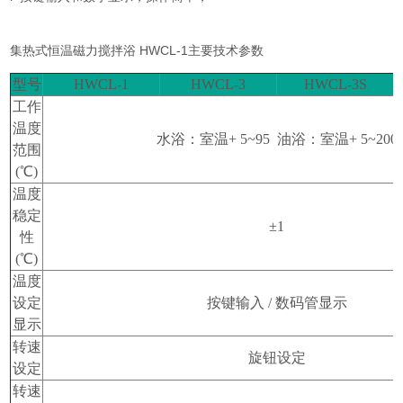
集热式恒温磁力搅拌浴 HWCL-1主要技术参数
型号
HWCL-1
HWCL-3
HWCL-3S
工作
温度
水浴：室温
+ 5~95
油浴：室温
+ 5~200
范围
(
℃
)
温度
稳定
±
1
性
(
℃
)
温度
设定
按键输入
/
数码管显示
显示
转速
旋钮设定
设定
转速