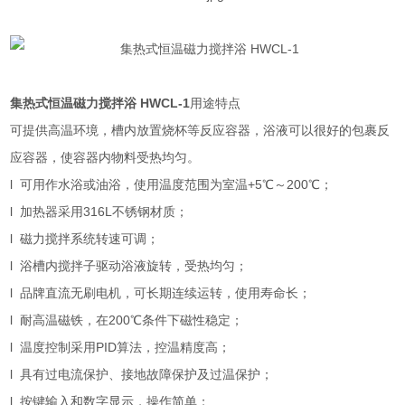
集热式恒温磁力搅拌浴 HWCL-1
用途特点
可提供高温环境，槽内放置烧杯等反应容器，浴液可以很好的包裹反
应容器，使容器内物料受热均匀。
l 可用作水浴或油浴，使用温度范围为室温+5℃～200℃；
l 加热器采用316L不锈钢材质；
l 磁力搅拌系统转速可调；
l 浴槽内搅拌子驱动浴液旋转，受热均匀；
l 品牌直流无刷电机，可长期连续运转，使用寿命长；
l 耐高温磁铁，在200℃条件下磁性稳定；
l 温度控制采用PID算法，控温精度高；
l 具有过电流保护、接地故障保护及过温保护；
l 按键输入和数字显示，操作简单；