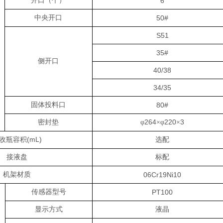
开口（个）
6
中央开口
50#
S51
35#
侧开口
40/38
34/35
固体投料口
80#
264
220
3
密封垫
φ
×φ
×
(mL)
收瓶容积
选配
接液盘
标配
机架材质
06Cr19Ni10
传感器型号
PT100
显示方式
液晶