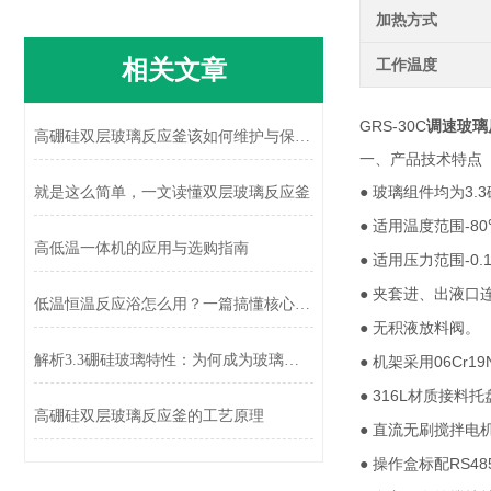
加热方式
相关文章
工作温度
GRS-30C
调速玻璃
高硼硅双层玻璃反应釜该如何维护与保养？
一、产品技术特点
●
3.3
就是这么简单，一文读懂双层玻璃反应釜
玻璃组件均为
●
-8
适用温度范围
高低温一体机的应用与选购指南
●
-0.
适用压力范围
●
夹套进、出液口
低温恒温反应浴怎么用？一篇搞懂核心逻辑与避坑要点
●
无积液放料阀。
解析3.3硼硅玻璃特性：为何成为玻璃反应釜釜体主流材质
●
06Cr19
机架采用
● 316L
材质接料托
高硼硅双层玻璃反应釜的工艺原理
●
直流无刷搅拌电
●
RS48
操作盒标配