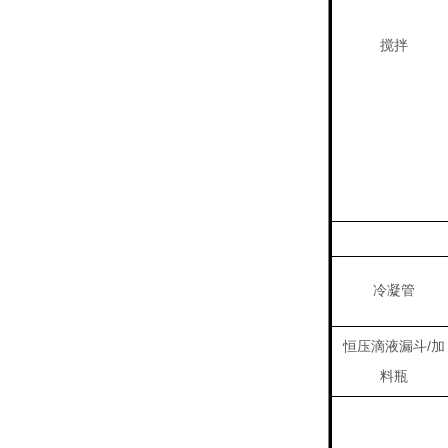
搅拌
冷凝管
/
恒压滴液漏斗
加
料瓶