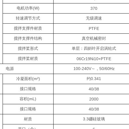
(W)
电机功率
370
转速调节方式
无级调速
搅拌支撑件材质
PTFE
搅拌支撑件结构
真空机械密封
搅拌桨形式
单层：四斜叶开启涡轮式
搅拌桨材质
06Cr19Ni10+PTFE
100-240V
50/60Hz
电源
～，
(m²)
0.341
冷凝面积
约
接口规格
40/38
(mL)
容积
2000
接口规格
40/38
3.3
材质
硼硅玻璃