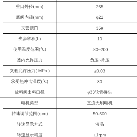
(mm)
釜口外径
265
(mm)
21
底阀内径
φ
夹套接口
35#
(L)
夹套容积
10
(
)
使用温度范围
℃
-80~200
~
釜内允许压力
负压
常压
( MPa )
夹套允许压力
≤0.03
(
)
承受热冲击温度
℃
80
33
放料阀出料口径
φ
软管接头
电机类型
直流无刷电机
(rpm)
转速调节范围
50-500
转速显示方式
液晶
1rpm
转速显示精度
±