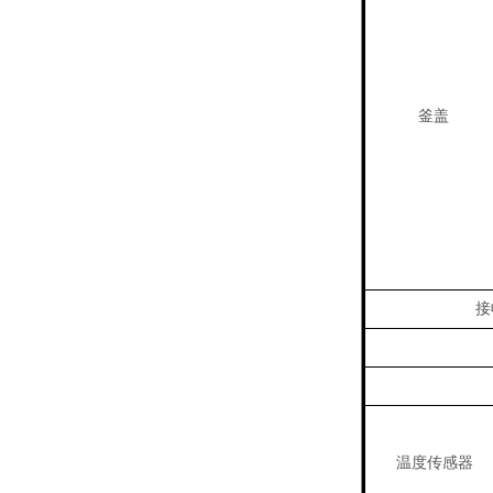
釜盖
接
温度传感器