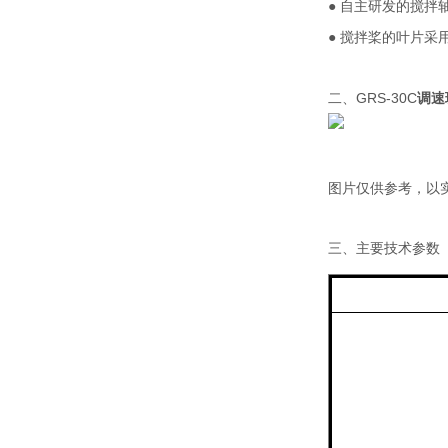
●
自主研发的搅拌
●
搅拌桨的叶片采
二、
G
RS-30C
调速
图片仅供参考，以
三、主要技术参数