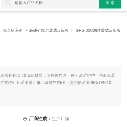
>
>
> GRS-30C调速玻璃反应釜
玻璃反应釜
高硼硅双层玻璃反应釜
机架采用06Cr19Ni10材质，耐腐蚀性强，便于清洁维护；带刹车装
桨的叶片采用聚四氟乙烯材料制作；搅拌轴采用06Cr19Ni10，
。
厂商性质：
生产厂家