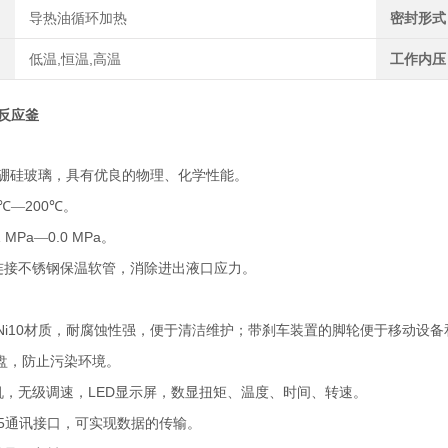
导热油循环加热
密封形式
低温,恒温,高温
工作内压
反应釜
硼硅玻璃，具有优良的物理、化学性能。
0℃
200℃
—
。
1 MPa
0.0 MPa
—
。
连接不锈钢保温软管，消除进出液口应力。
Ni10
材质，耐腐蚀性强，便于清洁维护；带刹车装置的脚轮便于移动设备
盘，防止污染环境。
LED
机，无级调速，
显示屏，数显扭矩、温度、时间、转速。
5
通讯接口，可实现数据的传输。