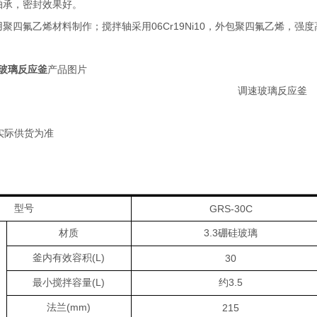
轴承，密封效果好。
06Cr19Ni10
用聚四氟乙烯材料制作；搅拌轴采用
，外包聚四氟乙烯，强度
玻璃反应釜
产品图片
实际供货为准
型号
GRS-30C
3.3
材质
硼硅玻璃
(L)
釜内有效容积
30
(L)
3.5
最小搅拌容量
约
(mm)
法兰
215