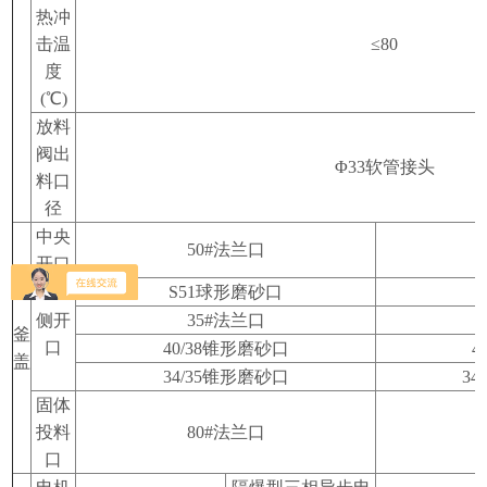
热冲
击温
≤80
度
(℃)
放料
阀出
Φ33
软管接头
料口
径
中央
50#
法兰口
开口
S51
球形磨砂口
S
侧开
35#
法兰口
釜
口
40/38
锥形磨砂口
4
盖
34/35
锥形磨砂口
34/
固体
投料
80#
法兰口
口