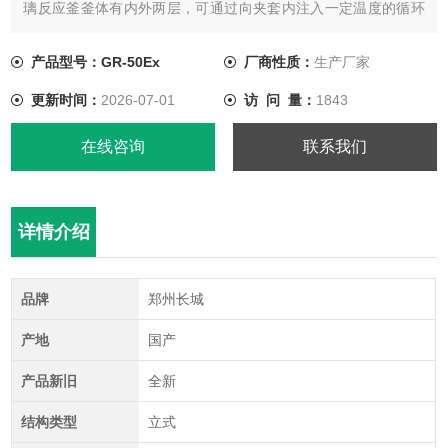
璃反应釜釜体有内外两层，可通过向夹套内注入一定温度的循环
液，来满足实验的温度需求；三层反应釜可以在内层夹套通入循
环液，外层夹套抽成负压状态来实现保温，同时还便于观察釜内
产品型号：GR-50Ex
厂商性质：
生产厂家
物料反应情况。
更新时间：
2026-07-01
访 问 量：
1843
在线咨询
联系我们
详情介绍
品牌
郑州长城
产地
国产
产品新旧
全新
结构类型
立式