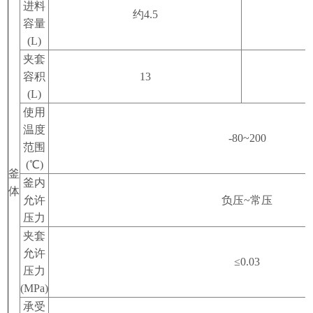
进料
约
4.5
容量
(L)
夹套
容积
13
(L)
使用
温度
-80~200
范围
(℃)
釜
釜内
体
允许
负压
~
常压
压力
夹套
允许
≤0.03
压力
(MPa)
承受