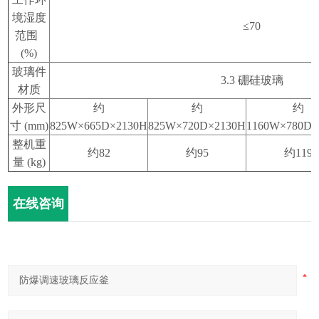
境湿度
≤70
范围
(%)
玻璃件
3.3
硼硅玻璃
材质
外形尺
约
约
约
寸
(mm)
825W×665D×2130H
825W×720D×2130H
1160W×780D×
整机重
约
82
约
95
约
119
量
(kg)
在线咨询