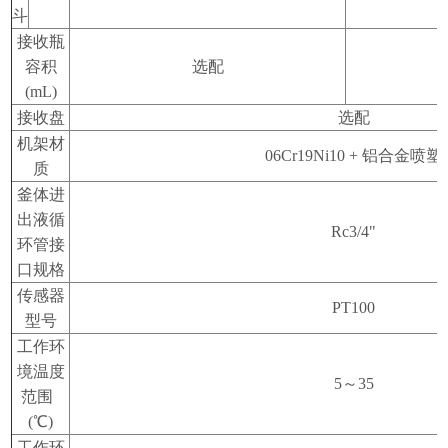
斗
接收瓶
容积
选配
(mL)
接收盘
选配
机架材
06Cr19Ni10 +
铝合金喷塑
质
釜体进
出液循
Rc3/4"
环管接
口规格
传感器
PT100
型号
工作环
境温度
5
～
35
范围
(℃)
工作环