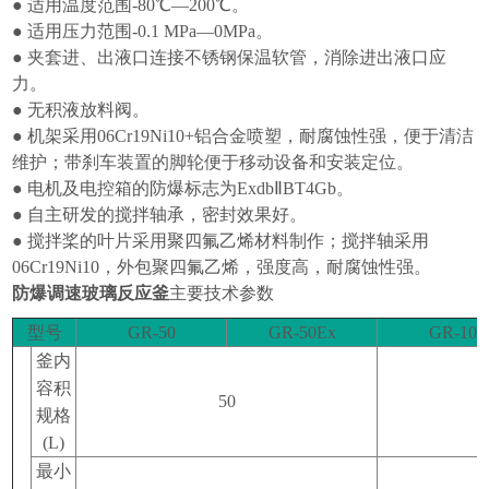
●
适用温度范围
-80℃
—
200℃
。
●
适用压力范围
-0.1 MPa
—
0MPa
。
●
夹套进、出液口连接不锈钢保温软管，消除进出液口应
力。
●
无积液放料阀。
●
机架采用
06Cr19Ni10+
铝合金喷塑，耐腐蚀性强，便于清洁
维护；带刹车装置的脚轮便于移动设备和安装定位。
●
电机及电控箱的防爆标志为
ExdbⅡBT4Gb
。
●
自主研发的搅拌轴承，密封效果好。
●
搅拌桨的叶片采用聚四氟乙烯材料制作；搅拌轴采用
06Cr19Ni10
，外包聚四氟乙烯，强度高，耐腐蚀性强。
防爆调速玻璃反应釜
主要技术参数
型号
GR-50
GR-50Ex
GR-100
釜内
容积
50
规格
(L)
最小