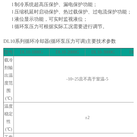
l
制冷系统超高压保护、漏电保护功能；
l
压缩机延时启动保护、热过载保护、过电流保护功能；
l
液位显示功能，可实时监视液位；
l
循环泵压力可根据实际工况需要进行调节。
DL10
系列循环冷却器
(
循环泵压力可调
)
主要技术参数
型号
DL10-1000G
DL10-2000G
DL10-3000G
DL1
载冷
剂输
出温
-10~25
且不高于室温
-5
度范
围
(
℃
)
温度
稳定
±
2
性
(
℃
)