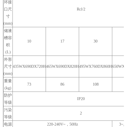
环接
口尺
Rcl/2
寸
(mm)
储液
槽容
10
17
30
积
(L)
外形
尺寸
435WX690DX720H
465WX690DX820H
495WX760DX860H
650WX1
(mm)
重量
73
86
108
(kg)
防护
IP20
等级
污染
2
等级
电源
220-240V~
，
50Hz
3~,3