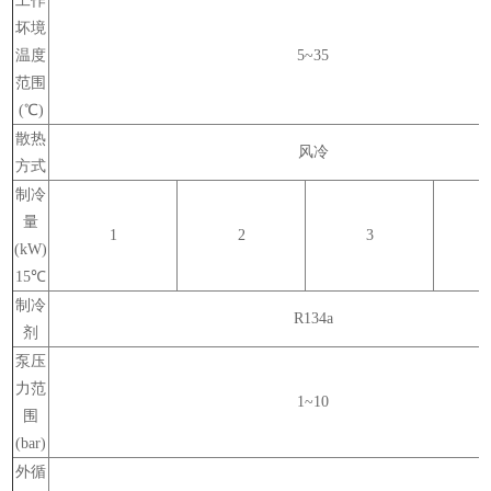
工作
坏境
温度
5~35
范围
(
℃
)
散热
风冷
方式
制冷
量
1
2
3
(kW)
15
℃
制冷
R134a
剂
泵压
力范
1~10
围
(bar)
外循