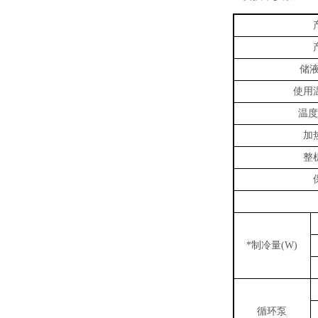
储
使用
温度
加
整
制冷量
*
(W)
循环泵