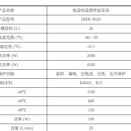
产品名称
低温恒温搅拌反应浴
产品型号
DHJF-8020
液槽容积
(L)
20
温度范围
℃
～
(
)
-80
99
稳定性
℃
(
)
±0.5
热功率
(W)
2000
机功率
(W)
4500
保护功能
延时、漏电、过电流、过热、压力保护
制冷剂
、
R404A
R23
℃
-40
1100
℃
-60
600
℃
-80
150
功率
(W)
100
流量
(L/min)
20