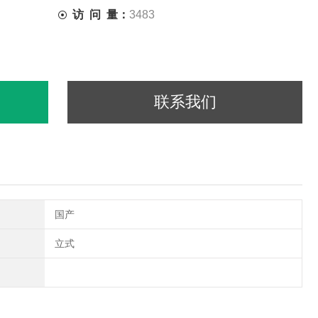
访 问 量：
3483
联系我们
国产
立式