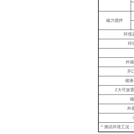
磁力搅拌
环境
环
外循
开
储液
大可放
Z
储
外
测试环境工况：
*