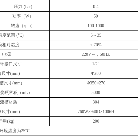
压力
(bar)
0.4
功率（
）
W
50
转速（
）
rpm
100-1000
温度范围
℃
～
(
)
5
35
境相对湿度
≤ 70%
电源
～，
220V
50HZ
环接口尺寸
1/2"
口尺寸
(
mm)
Ф280
槽尺寸
(mm)
Ф350×270
置烧瓶容积（
）
mL
5000
液槽材质
304
形尺寸
(mm)
760W×940D×1006H
净重
(kg)
200
环境温度为
℃
25