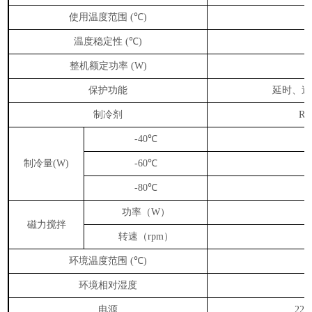
使用温度范围
℃
(
)
温度稳定性
℃
(
)
整机额定功率
(W)
保护功能
延时、过
制冷剂
R4
℃
-40
制冷量
℃
(W)
-60
℃
-80
功率（
）
W
磁力搅拌
转速（
）
rpm
1
环境温度范围
℃
(
)
环境相对湿度
电源
220