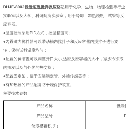
DHJF-8002
低温恒温搅拌反应浴
适用于化学、生物、物理检测等行业
实验室以及大学、科研院所实验室，用于冷却、加热烧瓶、试管等反
应容器。
●温度控制采用
PID
方式，控温精度高
;
●內置磁力搅拌器可以带动槽内搅拌子和反应容器内搅拌子进行旋
转，保持试料温度均匀；
●配置的伸缩盖可以调整开口大小
,
适应反应容器的大小，减少冷冻液
的挥发以及与外界的热交换；
●配置固定架，便于安装滴定管、外接传感器等；
●有加热器的产品配备防干烧保护装置。
主要技术参数
产品名称
低温恒
产品型号
DH
储液槽容积
(L)