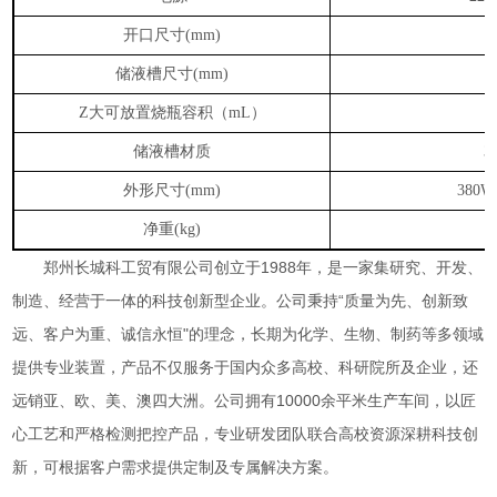
开口尺寸
(mm)
储液槽尺寸
(mm)
Ф
大可放置烧瓶容积（
）
Z
mL
储液槽材质
3
外形尺寸
(mm)
380W
净重
(kg)
郑州长城科工贸有限公司创立于
1988
年，是一家集研究、开发、
制造、经营于一体的科技创新型企业。公司秉持“质量为先、创新致
远、客户为重、诚信永恒"的理念，长期为化学、生物、制药等多领域
提供专业装置，产品不仅服务于国内众多高校、科研院所及企业，还
远销亚、欧、美、澳四大洲。公司拥有
10000
余平米生产车间，以匠
心工艺和严格检测把控产品，专业研发团队联合高校资源深耕科技创
新，可根据客户需求提供定制及专属解决方案。