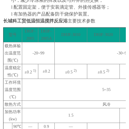
小，减少冷冻液的挥发以及与外界的热交换；
l
配置固定架，便于安装滴定管、外接传感器等；
l
有加热器的产品配备防干烧保护装置。
长城科工贸低温恒温搅拌反应浴
主要技术参数
DHJF-
DHJF-
型号
DHJF-3010
DHJF-3020
2005
2005A
载热体输
出温度范
-20~99
-30~99
围
(
℃
)
温度稳定
1)
2)
2)
±
0.2
±
0.2
±
0.5
±
0.5
性
(
℃
)
工作环境
温度范围
5~35
(
℃
)
散热方式
风冷
加热功率
1.5
(kw)
90
℃
—
0.9
—