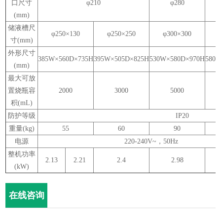
口尺寸
φ
210
φ
280
(mm)
储液槽尺
φ
250
×
130
φ
250
×
250
φ
300
×
300
寸
(mm)
外形尺寸
385W
×
560D
×
735H
395W
×
505D
×
825H
530W
×
580D
×
970H
580
(mm)
最大可放
置烧瓶容
2000
3000
5000
积
(mL)
防护等级
IP20
重量
(kg)
55
60
90
电源
220-240V~
，
50Hz
整机功率
2.13
2.21
2.4
2.98
(kW)
在线咨询