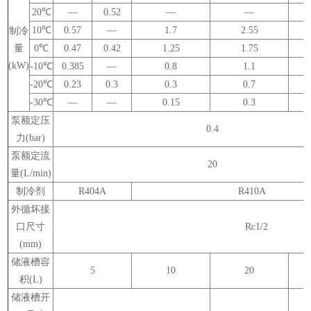
20
℃
—
0.52
—
—
10
℃
0.57
—
1.7
2.55
制冷
量
0
℃
0.47
0.42
1.25
1.75
(kW)
-10
℃
0.385
—
0.8
1.1
-20
℃
0.23
0.3
0.3
0.7
-30
℃
—
—
0.15
0.3
泵额定压
0.4
力
(bar)
泵额定流
20
量
(L/min)
制冷剂
R404A
R410A
外循坏接
口尺寸
Rc1/2
(mm)
储液槽容
5
10
20
积
(L)
储液槽开