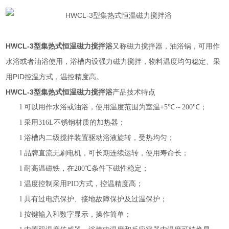
HWCL-3型集热式恒温磁力搅拌浴
又称磁力搅拌器，油浴锅，可用作
水浴或者油浴使用，浴槽内设强力磁力搅拌，物料温度均匀稳定、采
用PID控温方式，温控精度高。
HWCL-3型集热式恒温磁力搅拌浴
产品技术特点
l
可以用作水浴或油浴，使用温度范围为室温
+5℃
～
200℃
；
l
采用
316L
不锈钢材质的加热器；
l
浴槽内二级搅拌装置驱动浴液旋转，受热均匀
；
l
品牌直流无刷电机，可长期连续运转，使用寿命长；
l
耐高温磁铁，在
200
℃
条件下磁性稳定；
l
温度控制采用
PID
方式，控温精度高；
l
具有过电流保护、接地故障保护及过温保护；
l
按键输入和数字显示，操作简单；