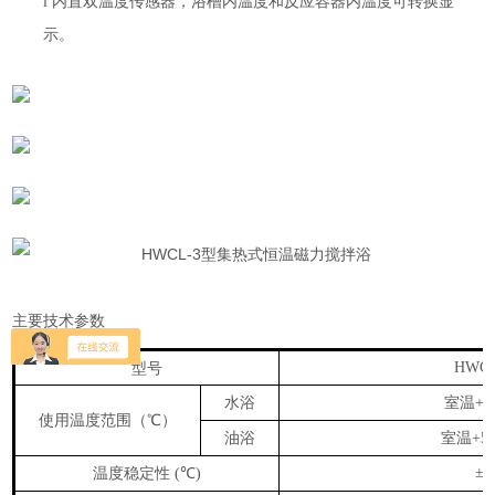
l
内置双温度传感器，浴槽内温度和反应容器内温度可转换显
示。
主要技术参数
型号
HWCL
水浴
室温
+5
使用温度范围
（℃）
油浴
室温
+5
温度稳定性
℃
±1
(
)