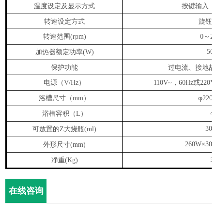
温度设定及显示方式
按键输入，
转速设定方式
旋钮
转速范围
～
(rpm)
0
2
加热器额定功率
50
(W)
保护功能
过电流、接地故
电源
（
）
，
或
V/Hz
110V~
60Hz
220V
浴槽尺寸
（
）
φ
mm
220×
浴槽容积
（
）
4
L
可放置的
大烧瓶
300
Z
(ml)
外形尺寸
260W×300
(mm)
净重
5
(Kg)
在线咨询