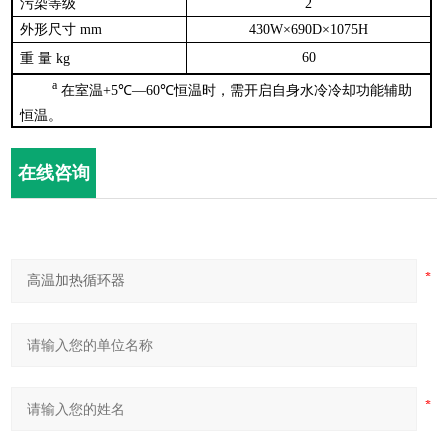
污染等级
2
外形尺寸
mm
430W×690D×1075H
60
重
量
kg
a
在室温
+5℃—60℃
恒温时，需开启自身水冷冷却功能辅助
恒温。
在线咨询