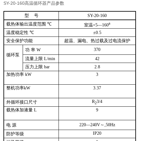
SY-20-160高温循环器产品参数
型
号
SY-20-160
a
载热体输出温度范围
℃
室温
+5—160
温度稳定性
℃
±0.5
安全保护功能
超温、漏电、热过载及过电流保护
370
功
率
W
循环泵
流量上限
L/min
42
压力上限
bar
2.8
加热功率
kW
3
整机功率
kW
3.37
R
3/4
外循环接口尺寸
2
载热体加液量
L
9
220—240V
～
,50Hz
电
源
IP20
防护等级