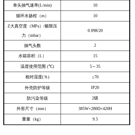
单头抽气速率
(L/min)
10
循环水扬程（
）
m
10
大真空度（
）
极限压
Z
MPa
/
0.098/20
力（
）
mbar
抽气头数
2
水箱容积（
）
L
15
温度使用范围
℃
～
(
)
5
35
相对湿度
％
(
)
≤70
外壳防护等级
IP20
级
防污染等级
2
外形尺寸（
）
mm
385W×280D×420H
重量（
）
kg
9.5