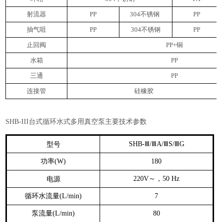
射流器
PP
304
不锈钢
PP
抽气咀
PP
304
不锈钢
PP
止回阀
PP+
铜
水箱
PP
三通
PP
连接管
硅橡胶
台式循环水式多用真空泵主要技术参数
SHB-III
Ⅲ
Ⅲ
Ⅲ
Ⅲ
型号
SHB-
/
A/
S/
G
功率
(W)
180
～，
电源
220V
50 Hz
循环水流量
(L/min)
7
泵流量
(L/min)
80