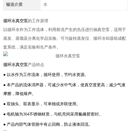
输送介质
水
循环水真空泵
的工作原理
以循环水作为工作流体，利用射流产生的负压进行抽真空泵，适用于
蒸发、蒸馏及分离化学品实验。可与旋转蒸发仪、循环冷却器组成配
套系统，满足实验和生产条件。
循环水真空泵
产品特点
●
以水作为工作流体，循环使用，节约水资源。
●
本产品的流体消声器，可减少水中气体，使真空度更高；减少气液
摩擦，降低噪声。
●
双抽头、双表显示，可单独或并联使用。
●
电机轴为
304
不锈钢材质，与机壳间采用氟橡胶密封。
●
产品内部气体管路中有止回阀，防止液体回流。