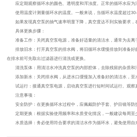
应定期观察循环水的颜色、透明度和浑浊度。正常的循环水应为清
使用温度计测量循环水的温度。一般来说，当循环水温度超过30-
如果发现真空泵的抽气速率明显下降，真空度达不到实验要求，在
具体更换步骤：
准备工作：关闭真空泵电源，准备好适量的清洁水，通常为去离子
排放旧水：打开真空泵的排水阀，将旧循环水缓慢排放到准备好的
在排水前可先取出过滤器进行清洗或更换。
清洗泵体：用清洁水冲洗真空泵的内部腔体，去除残留的杂质和污
添加新水：关闭排水阀，从进水口缓慢加入准备好的清洁水，至水
试运行：接通真空泵电源，启动真空泵进行短时间试运行。观察真
注意事项：
安全防护：在更换循环水过程中，应佩戴防护手套、护目镜等防护
定期更换：根据实验使用频率和水质变化情况，一般建议每周至少
水质选择：务必使用符合要求的清洁水作为循环水，避免使用自来