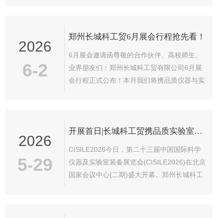
备应用新趋势！
郑州长城科工贸6月展会行程抢先看！
2026
6月展会邀请函尊敬的合作伙伴、高校师生、
6-2
业界朋友们：郑州长城科工贸有限公司6月展
会行程正式公布！本月我们将携品质仪器与实
验室解决方案，亮相第二十四届世界制药原料
中国展暨第十九届世界制药机械、包装设备与
材料中国展(CPHI&PMECChina2026)，与广
开展首日|长城科工贸携品质实验室设备亮相CISILE 2026
大客户、合作伙伴面对面交流，共话行业发展
2026
新机遇！2026年6月16-18日第二十四届世界
CISILE2026今日，第二十三届中国国际科学
制药原料中国展作为全球制药行业具影响力的
5-29
仪器及实验室装备展览会(CISILE2026)在北京
年度盛会，本届展会汇聚全球3600余家优质
国家会议中心(二期)盛大开幕。郑州长城科工
展商，预计吸引10.9万余名来自150多个国家
贸有限公司如约亮相4081、4082展位，以高
和地区的...
品质仪器与专业解决方案，在开展首日便收获
了大量关注与咨询。品质仪器联袂亮相此次展