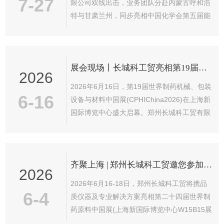
7-27
限公司双线出击，业务团队分赴内蒙古呼和浩
特与甘肃兰州，同步亮相中国化学会第五届能
源化学青年论坛与第十四届手性物质科学暑期
学校学术盛会及校园展。两大展会现场人流络
绎不绝，前来咨询交流的客户与师生接连不
展会现场丨长城科工贸亮相第19届世界制药机械、包装设备与材料中国展
断，各地业务经理全程在岗，以专业的技术储
2026
备与耐心的服务态度，为每一位访客答疑释
2026年6月16日，第19届世界制药机械、包装
惑。内蒙古·呼和浩特中国...
6-16
设备与材料中国展(CPHIChina2026)在上海新
国际博览中心盛大启幕。郑州长城科工贸有限
公司亮相W15展馆W15B15展位（临2#入口
厅），我们携高品质科学实验仪器与配套定制
化解决方案，欢迎各位新老朋友关注与莅临。
齐聚上海 | 郑州长城科工贸邀您参加第二十四届世界制药原料中国展（CPHI China 2026）!
主力仪器亮相Exposition‌此次我们展出的产
2026
品，针对本次展会的参与对象进行智能分析和
2026年6月16-18日，郑州长城科工贸将携品
匹配，涵盖动态流体温度控制系统(VRE)、循
6-4
质仪器及专业解决方案亮相第二十四届世界制
环冷却器、旋转蒸发仪、隔膜真空泵、循环水
药原料中国展(上海新国际博览中心W15B15展
式多用真空泵、玻璃反应釜、低温恒温搅拌...
位)欢迎新老客户前来洽谈交流，共话制药设