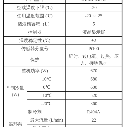
空载温度下限
(
℃
)
-20
使用温度范围
(
℃
)
-20
～
25
储液槽容积
（
L
）
5
控制器
液晶显示屏
温度稳定性
(
℃
)
±2
传感器分度号
Pt100
延时、过电流、过热、压
保护
力、接地保护
整机功率
(W)
670
10
℃
680
0
℃
600
*
制冷量
(W)
-10
℃
520
-20
℃
360
制冷剂
R404A
最大流量
(L/min)
22
循环泵