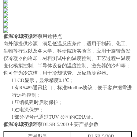
低温冷却液循环泵
用途特点
向外部提供冷源，满足低温反应条件，适用于制药、化工、
生物等行业以及各大学、科研院所实验室，应用于旋转蒸发
仪冷凝器的冷却，材料测试中的温度控制、工艺过程中温度
变化模拟控制、半导体设备的温度控制、激光器的冷却等；
也可作为冷冻槽，用于冷却试管、反应瓶等容器。
l
LCD
显示，显示精度
0.1
℃；
l
有
RS485
通讯接口，标准
Modbus
协议，便于客户据需进
行远程控制；
l
压缩机延时启动保护；
l
过电流保护；
l
部分型号已通过
TUV
公司的
CE
认证。
低温冷却液循环泵
DLSB-5/20D
主要产品参数
产品型号
DLSB-5/20D