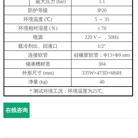
最大压力
(bar)
1.1
防护等级
IP20
环境温度
(
℃
)
5
～
35
环境相对湿度
(
％
)
≤ 70
电源
220 V
～ ，
50Hz
载冷剂出、回液口
1/2″
连接软管
硅橡胶软管：
Φ13×Φ9 mm
储液槽材质
304
外形尺寸
(mm)
335W×473D×684H
净量
(kg)
40
*
测试环境工况：环境温度为
25
℃。
在线咨询