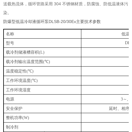
送载热流体，循环管路采用
304
不锈钢材质，防腐蚀、防低温液体污
染。
防爆型低温冷却液循环泵
DLSB-20/30Ex
主要技术参数
名称
低温
型号
DLS
载冷剂储液槽容积
(L)
载冷剂输出温度范围
(℃)
温度稳定性
(℃)
工作环境温度
(℃)
工作环境湿度
电源
～
3
,
安全保护
延时、相序
整机功率
(W)
制冷剂