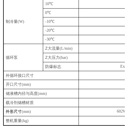
10℃
0℃
制冷量
(W)
-10℃
-20℃
-30℃
Z大流量
(L/min)
循环泵
Z大压力
(bar)
防爆标志
Exd
外循环接口尺寸
开口尺寸
(mm)
储液槽内径与高度
Ф
(mm)
载冷剂储槽材质
外形尺寸
602W
(mm)
整机重量
(kg)