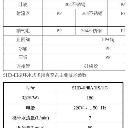
叶轮
304
不锈钢
PA
射流器
PP
304
不锈钢
PP
抽气咀
PP
304
不锈钢
PP
止回阀
PP+
铜
水箱
PP
三通
PP
连接管
硅橡胶
SHB-III
循环水式多用真空泵主要技术参数
型号
SHB-
Ⅲ
/
Ⅲ
A/
Ⅲ
S/
Ⅲ
G
功率
(W)
180
电源
220V
～，
50 Hz
循环水流量
(L/min)
7
泵流量
(L/min)
80