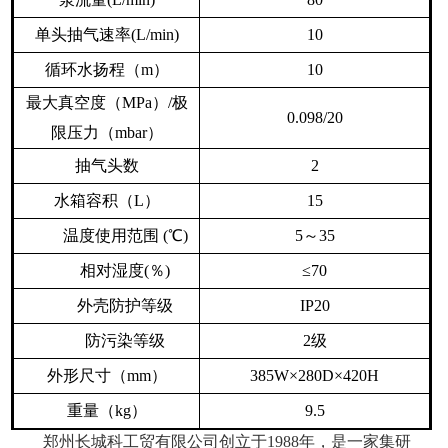
单头抽气速率
(L/min)
10
循环水扬程（
m
）
10
最大真空度（
MPa
）
/
极
0.098/20
限压力（
mbar
）
抽气头数
2
水箱容积（
L
）
15
温度使用范围
(
℃
)
5
～
35
相对湿度
(
％
)
≤70
外壳防护等级
IP20
防污染等级
2
级
外形尺寸（
mm
）
385W×280D×420H
重量（
kg
）
9.5
郑州长城科工贸有限公司创立于
1988
年，是一家集研