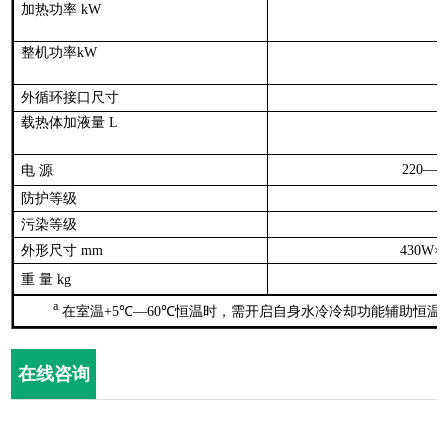
加热功率
kW
整机功率
kW
外循环接口尺寸
载热体加液量
L
220—2
电
源
防护等级
污染等级
外形尺寸
mm
430W×6
重
量
kg
a
在室温
+5℃—60℃
恒温时，需开启自身水冷冷却功能辅助恒温
在线咨询