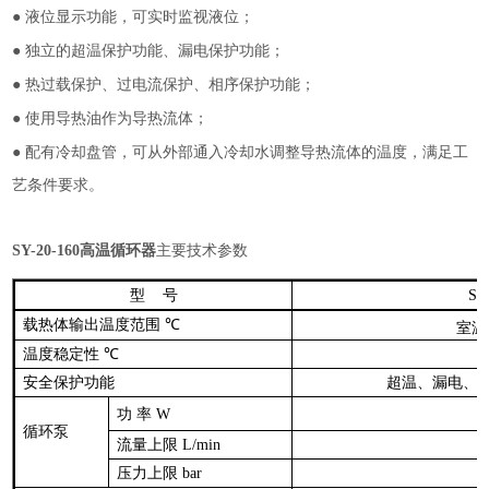
●
液位显示功能，可实时监视液位；
●
独立的超温保护功能、漏电保护功能；
●
热过载保护、过电流保护、相序保护功能；
●
使用导热油作为导热流体；
●
配有冷却盘管，可从外部通入冷却水调整导热流体的温度，满足工
艺条件要求。
SY-20-160高温循环器
主要技术参数
型
号
SY
载热体输出温度范围
℃
室温
温度稳定性
℃
安全保护功能
超温、漏电、
功
率
W
循环泵
流量上限
L/min
压力上限
bar