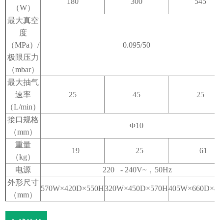
180
300
545
（
W
）
最大真空
度
（
MPa
）
/
0.095/50
极限压力
（
mbar
）
最大抽气
速率
25
45
25
（
L/min
）
接口规格
Φ
10
（
mm
）
重量
19
25
61
（
kg
）
电源
220 - 240V~
，
50Hz
外形尺寸
570W
×
420D
×
550H
320W
×
450D
×
570H
405W
×
660D
×
8
（
mm
）