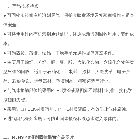
一、产品技术特点
● 可回收实验室有机溶剂尾气，保护实验室环境及实验室操作人员身
体安全。
● 可将使用过的有机溶剂通过处理，还原成新溶剂回收利用，节约成
本。
● 可为蒸发、蒸馏、结晶、干燥等单元操作提供真空条件。
● 主要用于烷烃、芳烃、酮、醚、醇、含氮化合物、含硫化合物等类
型气体的回收，适用于石油化工、制药、涂料、人造皮革、电子产
品、彩绘金饰、运动器材、塑胶制品、精密铸造等行业。
● 与气体接触部位均采用PTFE喷涂或聚四氟乙烯材料制作，抗化学
腐蚀能力强。
● 采用进口PEEK材质阀片，PTFE材质隔膜，有效防止气体腐蚀。
● 进气口配备分离瓶，可防止固体颗粒和液态水进入泵体内。
二、
RJHS-40溶剂回收装置
产品图片