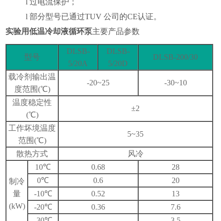
l
过电流保护；
l
部分型号已通过
TUV
公司的
CE
认证。
实验用低温冷却液循环泵
主要产品参数
DLSB-
DLSB-
型号
DLSB-200/30
5/20A
5/20D
载冷剂输出温
-20~25
-30~10
度范围
(
℃
)
温度稳定性
±
2
(
℃
)
工作坏境温度
5~35
范围
(
℃
)
散热方式
风冷
10
℃
0.68
28
0
℃
0.6
20
制冷
量
-10
℃
0.52
13
(kW)
-20
℃
0.36
7.6
-30
℃
—
3.5