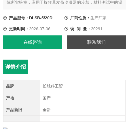
院所实验室，应用于旋转蒸发仪冷凝器的冷却，材料测试中的温
度控制、工艺过程中温度变化模拟控制、半导体设备的温度控
制、激光器的冷却等；也可作为冷冻槽，用于冷却试管、反应瓶
产品型号：DLSB-5/20D
厂商性质：
生产厂家
等容器。
更新时间：
2026-07-06
访 问 量：
20291
在线咨询
联系我们
详情介绍
品牌
长城科工贸
产地
国产
产品新旧
全新