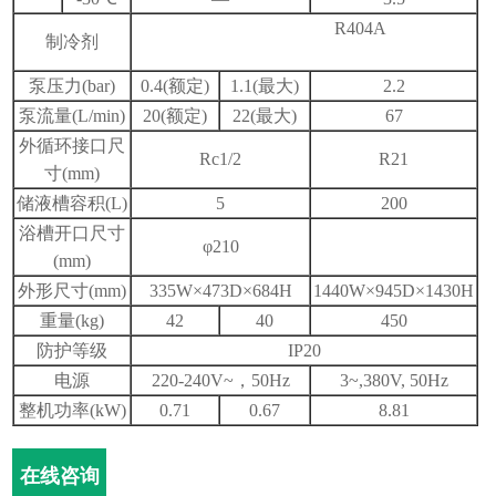
R404A
制冷剂
泵压力
(bar)
0.4(
额定
)
1.1(
最大
)
2.2
泵流量
(L/min)
20(
额定
)
22(
最大
)
67
外循环接口尺
Rc1/2
R21
寸
(mm)
储液槽容积
(L)
5
200
浴槽开口尺寸
φ
210
(mm)
外形尺寸
(mm)
335W
×
473D
×
684H
1440W
×
945D
×
1430H
重量
(kg)
42
40
450
防护等级
IP20
电源
220-240V~
，
50Hz
3~,380V, 50Hz
整机功率
(kW)
0.71
0.67
8.81
在线咨询