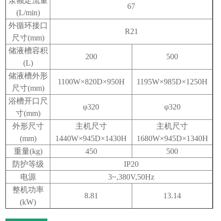
泵额定流量
67
(L/min)
外循环接口
R21
尺寸
(mm)
储液槽容积
200
500
(L)
储液槽外形
1100W
×
820D
×
950H
1195W
×
985D
×
1250H
尺寸
(mm)
浴槽开口尺
φ
320
φ
320
寸
(mm)
外形尺寸
主机尺寸
主机尺寸
(mm)
1440W
×
945D
×
1430H
1680W
×
945D
×
1340H
重量
(kg)
450
500
防护等级
IP20
电源
3~,380V,50Hz
整机功率
8.81
13.14
(kW)