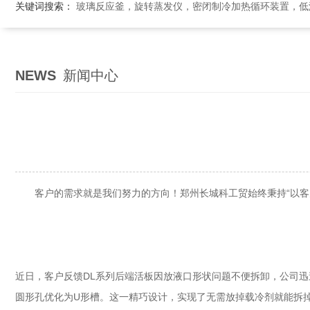
关键词搜索：
玻璃反应釜，旋转蒸发仪，密闭制冷加热循环装置，低温恒温搅拌反应浴，循环冷
NEWS
新闻中心
客户的需求就是我们努力的方向！郑州长城科工贸始终秉持“以客户
近日，客户反馈DL系列后端活板因放液口形状问题不便拆卸，公司
圆形孔优化为U形槽。这一精巧设计，实现了无需放掉载冷剂就能拆