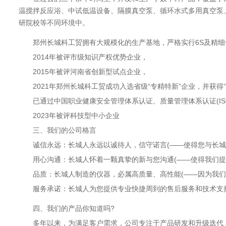
温搅拌反应浴、中试低温设备、隔膜真空泵、循环水式多用真空泵
研院校等不同环境中。
郑州长城科工贸拥有大规模化的生产基地，严格实行6S及精细化
2014年被评市级知识产权优势企业，
2015年被评河南省创新型试点企业，
2021年郑州长城科工贸成功入选省级“专精特新”企业，并获得“
已通过中国职业健康安全管理体系认证、质量管理体系认证(ISO
2023年被评科技型中小企业
三、我们的公司格言
诚信永远：长城人永远以诚待人，信守诺言(——使得您与长城
用心沟通：长城人怀着一颗真挚的新与您沟通(——使得我们提
品质：长城人制造的仪器，必属高质量、高性能(——因为我们
服务承诺：长城人为您提供专业快捷周到的售后服务和技术支持
四、我们的产品你知道吗?
多年以来，为满足客户需求，公司专注于产品研发和升级迭代，