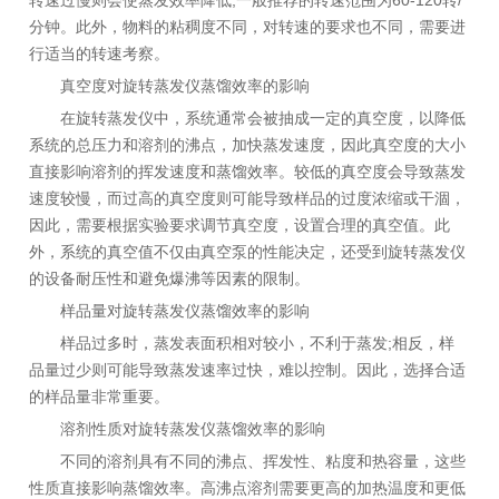
转速过慢则会使蒸发效率降低;一般推荐的转速范围为60-120转/
分钟。此外，物料的粘稠度不同，对转速的要求也不同，需要进
行适当的转速考察。
真空度对旋转蒸发仪蒸馏效率的影响
在旋转蒸发仪中，系统通常会被抽成一定的真空度，以降低
系统的总压力和溶剂的沸点，加快蒸发速度，因此真空度的大小
直接影响溶剂的挥发速度和蒸馏效率。较低的真空度会导致蒸发
速度较慢，而过高的真空度则可能导致样品的过度浓缩或干涸，
因此，需要根据实验要求调节真空度，设置合理的真空值。此
外，系统的真空值不仅由真空泵的性能决定，还受到旋转蒸发仪
的设备耐压性和避免爆沸等因素的限制。
样品量对旋转蒸发仪蒸馏效率的影响
样品过多时，蒸发表面积相对较小，不利于蒸发;相反，样
品量过少则可能导致蒸发速率过快，难以控制。因此，选择合适
的样品量非常重要。
溶剂性质对旋转蒸发仪蒸馏效率的影响
不同的溶剂具有不同的沸点、挥发性、粘度和热容量，这些
性质直接影响蒸馏效率。高沸点溶剂需要更高的加热温度和更低