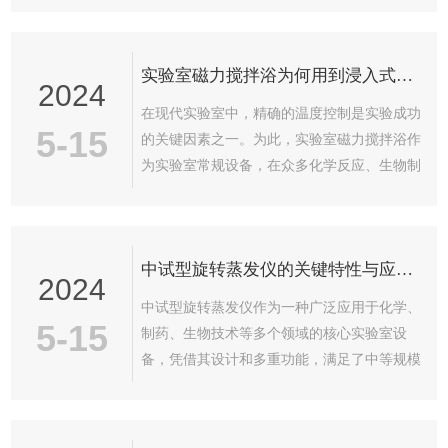
速开始，可以逐渐形成一个稳定的、覆盖整个
安全维保更是刻不容缓！为了确保您的设备在
容...
炎热季节高效且安全工作，长城科工贸与您共
实验室磁力搅拌浴为何用到浸入式环形加热器？
同倡议“维保在行动”，助力科研进程与实验室
2024
安全！①安全操作要点回顾使用前：☛请您务
在现代实验室中，精确的温度控制是实验成功
必仔细阅读使用说明书，应在掌握相关警告标
5-15
的关键因素之一。为此，实验室磁力搅拌浴作
志的前提下，严格遵守操作规程，保证设备及
为实验室常规设备，在众多化学反应、生物制
人身安全，避免事故发生；☛设备周围应保待
药和材料科学领域中扮演着至关重要的角色。
通风良好，务必连接设备铭牌上规定的电
而当浸入式环形加热器与磁力搅拌浴结合使用
源；...
时，这种组合不仅提升了温控效果，还极大地
中试型旋转蒸发仪的关键特性与应用优势深度解析
扩展了实验的应用范围。浸入式环形加热器采
2024
用环形设计，可浸入到搅拌浴的液体中。通过
中试型旋转蒸发仪作为一种广泛应用于化学、
电阻丝或加热元件产生热量，环形结构确保热
5-15
制药、生物技术等多个领域的核心实验室设
量均匀分布，避免了局部过热或温度不均的问
备，凭借其设计和多重功能，满足了中等规模
题。此外，由于加热器直接接触到搅拌液体，
实验对于准确和安全蒸发浓缩的需求。本文将
热传递效率高，使得整个系统的响应时间更
重点探讨此类仪器所展现的特点与功能优势。
短...
首先，从蒸发效率方面来看，中试型旋转蒸发